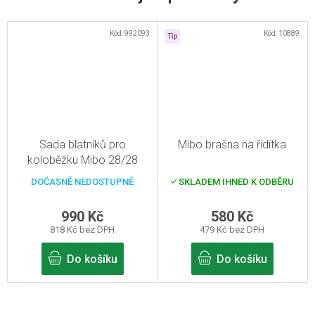
Kód:
992093
Kód:
10889
Tip
Sada blatníků pro
Mibo brašna na řídítka
koloběžku Mibo 28/28
DOČASNĚ NEDOSTUPNÉ
SKLADEM IHNED K ODBĚRU
990 Kč
580 Kč
818 Kč bez DPH
479 Kč bez DPH
Do košíku
Do košíku