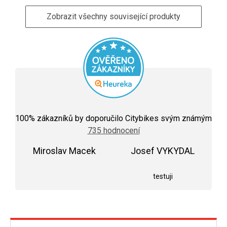
Zobrazit všechny související produkty
Průměrné
hodnocení
100
% zákazníků by doporučilo Citybikes svým známým
obchodu
735 hodnocení
je
5,0
Miroslav Macek
z
Josef VYKYDAL
5
Hodnocení obchodu je 5 z 5 hvězdiček.
Hodnocení obchodu j
hvězdiček.
testuji