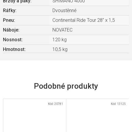
Brzdy a páky
:
SHIMANO 4000
Ráfky
:
Dvoustěnné
Pneu
:
Continental Ride Tour 28" x 1,5
Náboje
:
NOVATEC
Nosnost
:
120 kg
Hmotnost
:
10,5 kg
Kód:
20781
Kód:
13125