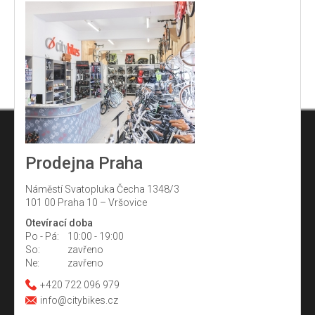
Prodejna Praha
Náměstí Svatopluka Čecha 1348/3
101 00 Praha 10 – Vršovice
Otevírací doba
Po - Pá:
10:00 - 19:00
So:
zavřeno
Ne:
zavřeno
+420 722 096 979
info@citybikes.cz