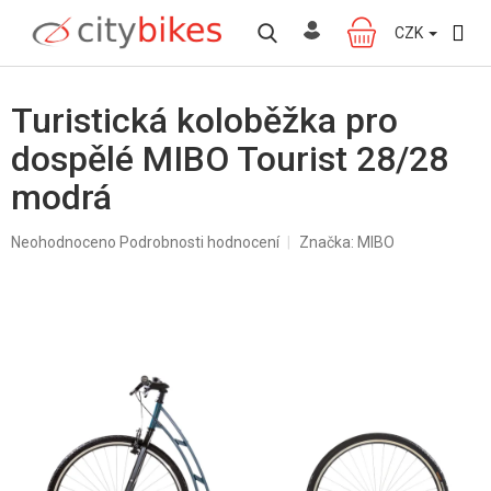
Přejít
na
CZK
NÁKUPNÍ
obsah
KOŠÍK
Turistická koloběžka pro
dospělé MIBO Tourist 28/28
modrá
Průměrné
Neohodnoceno
Podrobnosti hodnocení
Značka:
MIBO
hodnocení
produktu
je
0,0
z
5
hvězdiček.