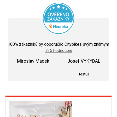
Průměrné
hodnocení
100
% zákazníků by doporučilo Citybikes svým známým
obchodu
735 hodnocení
je
5,0
Miroslav Macek
z
Josef VYKYDAL
5
Hodnocení obchodu je 5 z 5 hvězdiček.
Hodnocení obchodu j
hvězdiček.
testuji