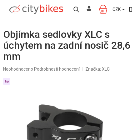
Přejít
na
CZK
NÁKUPNÍ
obsah
KOŠÍK
Objímka sedlovky XLC s
úchytem na zadní nosič 28,6
mm
Průměrné
Neohodnoceno
Podrobnosti hodnocení
Značka:
XLC
hodnocení
produktu
Tip
je
0,0
z
5
hvězdiček.