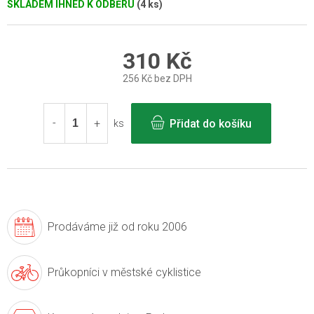
SKLADEM IHNED K ODBĚRU
(4 ks)
310 Kč
256 Kč bez DPH
Měrná
cena:
Přidat do košíku
ks
Prodáváme již
od roku 2006
Průkopníci v
městské cyklistice