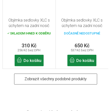
Objímka sedlovky XLC s
Objímka sedlovky XLC s
úchytem na zadní nosič
úchytem na zadní nosič
31,8 mm
32,6 mm
SKLADEM IHNED K ODBĚRU
DOČASNĚ NEDOSTUPNÉ
310 Kč
650 Kč
256 Kč bez DPH
537 Kč bez DPH
Do košíku
Do košíku
Zobrazit všechny podobné produkty