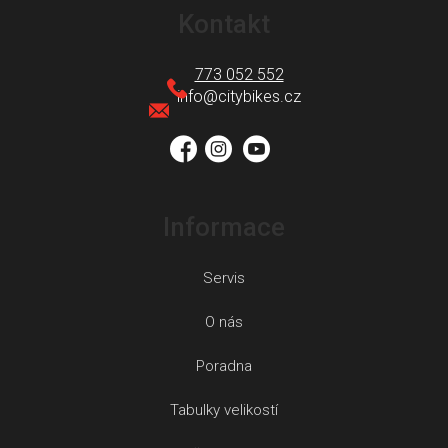
á
Kontakt
p
a
773 052 552
t
info
@
citybikes.cz
í
Informace
Servis
O nás
Poradna
Tabulky velikostí