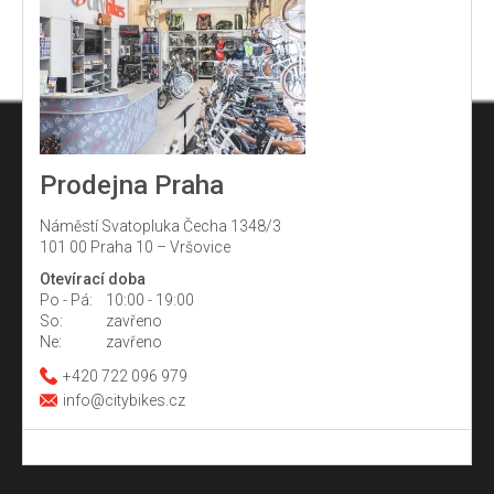
Prodejna Praha
Náměstí Svatopluka Čecha 1348/3
101 00 Praha 10 – Vršovice
Otevírací doba
Po - Pá:
10:00 - 19:00
So:
zavřeno
Ne:
zavřeno
+420 722 096 979
info@citybikes.cz
Z