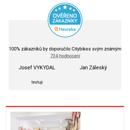
Průměrné
hodnocení
100
% zákazníků by doporučilo Citybikes svým známým
obchodu
734 hodnocení
je
5,0
Josef VYKYDAL
z
Jan Záleský
5
Hodnocení obchodu je 5 z 5 hvězdiček.
Hodnocení obchodu j
hvězdiček.
testuji