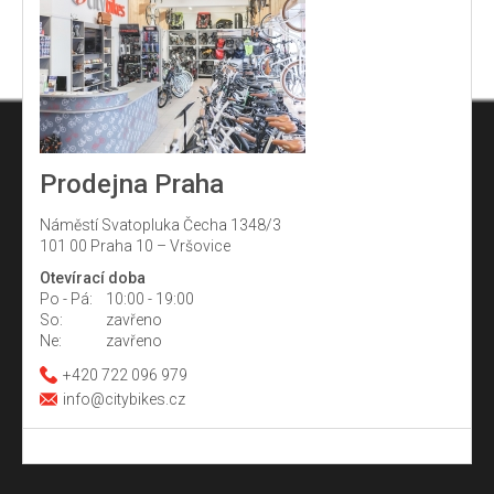
Prodejna Praha
Náměstí Svatopluka Čecha 1348/3
101 00 Praha 10 – Vršovice
Otevírací doba
Po - Pá:
10:00 - 19:00
So:
zavřeno
Ne:
zavřeno
+420 722 096 979
info@citybikes.cz
Z