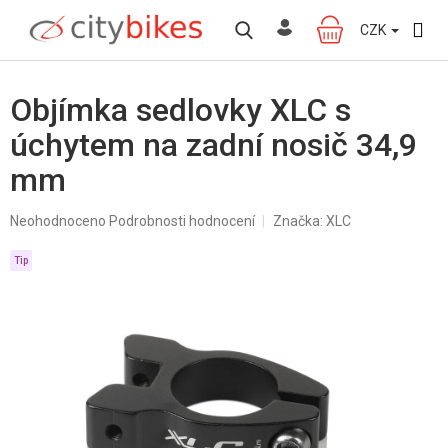
Přejít
na
CZK
NÁKUPNÍ
obsah
KOŠÍK
Objímka sedlovky XLC s
úchytem na zadní nosič 34,9
mm
Průměrné
Neohodnoceno
Podrobnosti hodnocení
Značka:
XLC
hodnocení
produktu
Tip
je
0,0
z
5
hvězdiček.