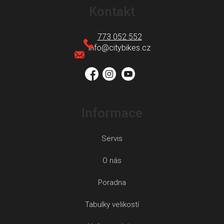
á
Kontakt
p
a
773 052 552
t
info
@
citybikes.cz
í
Informace
Servis
O nás
Poradna
Tabulky velikostí