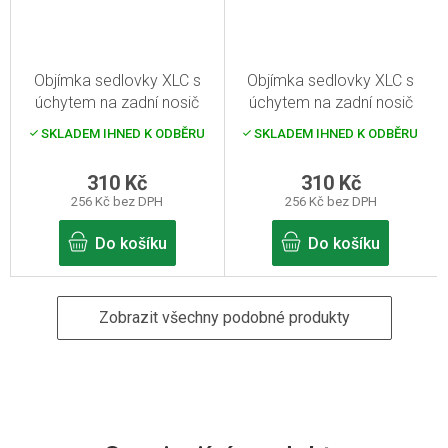
Objímka sedlovky XLC s
Objímka sedlovky XLC s
úchytem na zadní nosič
úchytem na zadní nosič
28,6 mm
31,8 mm
SKLADEM IHNED K ODBĚRU
SKLADEM IHNED K ODBĚRU
310 Kč
310 Kč
256 Kč bez DPH
256 Kč bez DPH
Do košíku
Do košíku
Zobrazit všechny podobné produkty