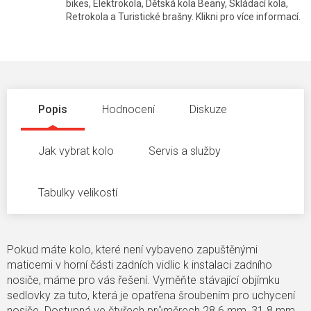
bikes, Elektrokola, Dětská kola Beany, Skládací kola,
Retrokola a Turistické brašny. Klikni pro více informací.
Popis
Hodnocení
Diskuze
Jak vybrat kolo
Servis a služby
Tabulky velikostí
Pokud máte kolo, které není vybaveno zapuštěnými
maticemi v horní části zadních vidlic k instalaci zadního
nosiče, máme pro vás řešení. Vyměňte stávající objímku
sedlovky za tuto, která je opatřena šroubením pro uchycení
nosiče. Dostupná ve čtyřech průměrech 28.6 mm, 31.8 mm,