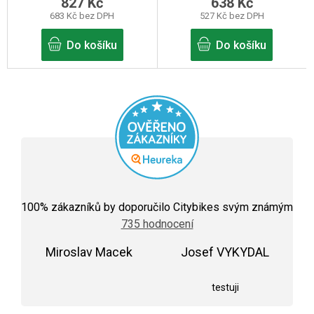
827 Kč
638 Kč
683 Kč bez DPH
527 Kč bez DPH
Do košíku
Do košíku
Průměrné
hodnocení
100
% zákazníků by doporučilo Citybikes svým známým
obchodu
735 hodnocení
je
5,0
Miroslav Macek
z
Josef VYKYDAL
5
Hodnocení obchodu je 5 z 5 hvězdiček.
Hodnocení obchodu j
hvězdiček.
testuji