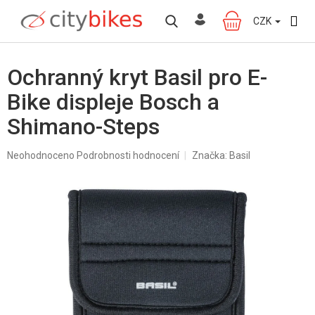
Přejít
na
CZK
NÁKUPNÍ
obsah
KOŠÍK
Ochranný kryt Basil pro E-
Bike displeje Bosch a
Shimano-Steps
Průměrné
Neohodnoceno
Podrobnosti hodnocení
Značka:
Basil
hodnocení
produktu
je
0,0
z
5
hvězdiček.