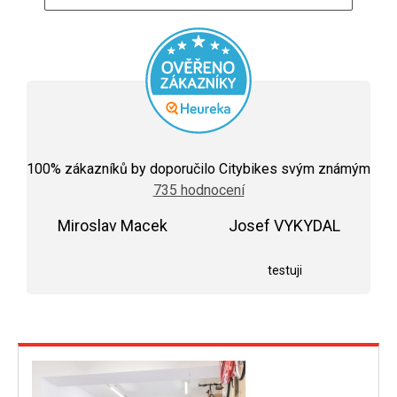
Průměrné
hodnocení
100
% zákazníků by doporučilo Citybikes svým známým
obchodu
735 hodnocení
je
5,0
Miroslav Macek
z
Josef VYKYDAL
5
Hodnocení obchodu je 5 z 5 hvězdiček.
Hodnocení obchodu j
hvězdiček.
testuji