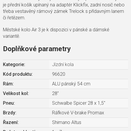
je přední košík upínaný na adaptér Klickfix, zadní nosič nebo
třeba vestavěný rámový zámek Trelock s přídavným lanem
či řetězem.
Městské kolo Air 3 je k dispozici v pánské a dámské
variantě.
Doplňkové parametry
Kategorie
:
Jízdní kola
Kód produktu:
96620
Rám
:
ALU pánský 54 cm
Velikost kol
:
28"
Pneu
:
Schwalbe Spicer 28 x 1,5"
Brzdy
:
Ráfkové V-brake Promax
Řazení
:
Shimano Altus