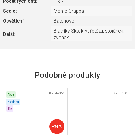
Počet rychlostí
:
1 x 7
Sedlo
:
Monte Grappa
Osvětlení
:
Bateriové
Blatníky Sks, kryt řetězu, stojánek,
Další
:
zvonek
Kód:
44860
Kód:
96608
Akce
Novinka
Tip
–34 %