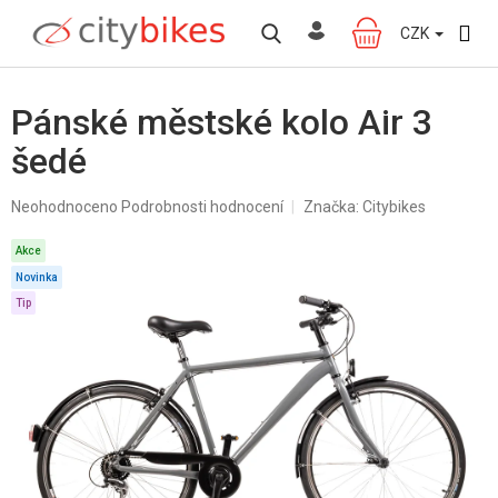
Přejít
na
CZK
NÁKUPNÍ
obsah
KOŠÍK
Pánské městské kolo Air 3
šedé
Průměrné
Neohodnoceno
Podrobnosti hodnocení
Značka:
Citybikes
hodnocení
produktu
Akce
je
Novinka
0,0
z
Tip
5
hvězdiček.