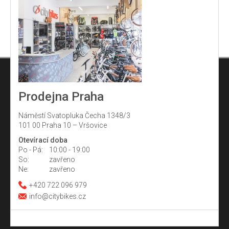
Prodejna Praha
Náměstí Svatopluka Čecha 1348/3
101 00 Praha 10 – Vršovice
Otevírací doba
Po - Pá:
10:00 - 19:00
So:
zavřeno
Ne:
zavřeno
+420 722 096 979
info@citybikes.cz