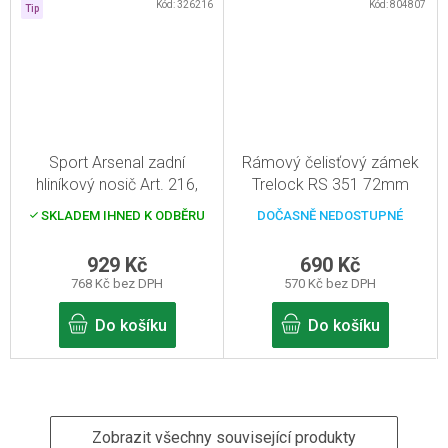
Kód:
326216
Kód:
804807
Tip
Sport Arsenal zadní
Rámový čelisťový zámek
hliníkový nosič Art. 216,
Trelock RS 351 72mm
černý
SKLADEM IHNED K ODBĚRU
DOČASNĚ NEDOSTUPNÉ
929 Kč
690 Kč
768 Kč bez DPH
570 Kč bez DPH
Do košíku
Do košíku
Zobrazit všechny související produkty