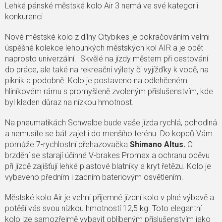
Lehké pánské městské kolo Air 3 nemá ve své kategorii
konkurenci
Nové městské kolo z dílny Citybikes je pokračováním velmi
úspěšné kolekce lehounkých městských kol AIR a je opět
naprosto univerzální. Skvělé na jízdy městem při cestování
do práce, ale také na rekreační výlety či vyjížďky k vodě, na
piknik a podobně. Kolo je postaveno na odlehčeném
hliníkovém rámu s promyšleně zvoleným příslušenstvím, kde
byl kladen důraz na nízkou hmotnost.
Na pneumatikách Schwalbe bude vaše jízda rychlá, pohodlná
a nemusíte se bát zajet i do menšího terénu. Do kopců Vám
pomůže 7-rychlostní přehazovačka
Shimano Altus.
O
brzdění se starají účinné V-brakes Promax a ochranu oděvu
při jízdě zajišťují lehké plastové blatníky a kryt řetězu. Kolo je
vybaveno předním i zadním bateriovým osvětlením.
Městské kolo Air je velmi přijemné jízdní kolo v plné výbavě a
potěší vás svou nízkou hmotností 12,5 kg. Toto elegantní
kolo lze samozřejmě vybavit oblíbeným příslušenstvím jako