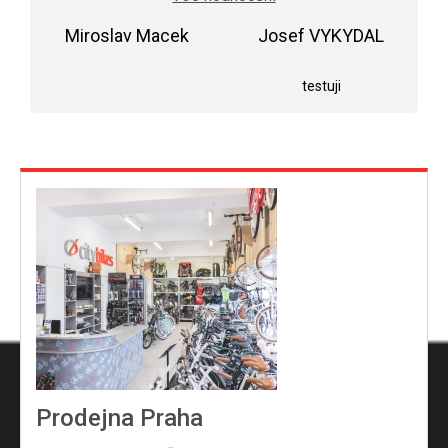
je
5,0
Miroslav Macek
z
Josef VYKYDAL
5
Hodnocení obchodu je 5 z 5 hvězdiček.
Hodnocení obchodu j
hvězdiček.
testuji
Prodejna Praha