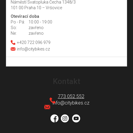
Náměstí Svatopluka Čecha 1348/3
101 00 Praha 10 – Vršovice
Otevírací doba
Po - Pá:
10:00 - 19:00
So:
zavřeno
Ne:
zavřeno
+420 722 096 979
info@citybikes.cz
Z
á
Kontakt
p
a
773 052 552
t
info
@
citybikes.cz
í