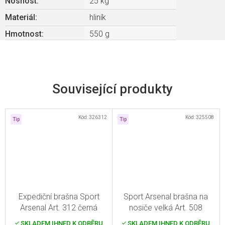
Nosnost
:
25 kg
Materiál
:
hliník
Hmotnost
:
550 g
Související produkty
Kód:
326312
Kód:
325508
Tip
Tip
Expediční brašna Sport
Sport Arsenal brašna na
Arsenal Art. 312 černá
nosiče velká Art. 508
SKLADEM IHNED K ODBĚRU
SKLADEM IHNED K ODBĚRU