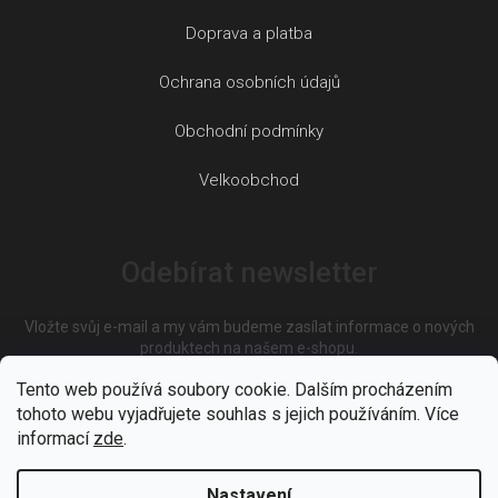
Doprava a platba
Ochrana osobních údajů
Obchodní podmínky
Velkoobchod
Odebírat newsletter
Vložte svůj e-mail a my vám budeme zasílat informace o nových
produktech na našem e-shopu.
Tento web používá soubory cookie. Dalším procházením
tohoto webu vyjadřujete souhlas s jejich používáním. Více
E-mail
informací
zde
.
Nastavení
Vložením e-mailu souhlasíte s
podmínkami ochrany osobních