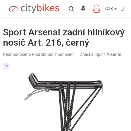
Přejít
na
CZK
NÁKUPNÍ
obsah
KOŠÍK
Sport Arsenal zadní hliníkový
nosič Art. 216, černý
Průměrné
Neohodnoceno
Podrobnosti hodnocení
Značka:
Sport Arsenal
hodnocení
produktu
Tip
je
0,0
z
5
hvězdiček.