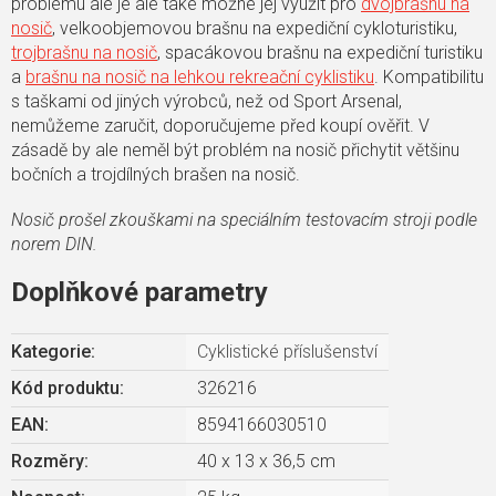
problému ale je ale také možné jej využít pro
dvojbrašnu na
nosič
, velkoobjemovou brašnu na expediční cykloturistiku,
trojbrašnu na nosič
, spacákovou brašnu na expediční turistiku
a
brašnu na nosič na lehkou rekreační cyklistiku
. Kompatibilitu
s taškami od jiných výrobců, než od Sport Arsenal,
nemůžeme zaručit, doporučujeme před koupí ověřit. V
zásadě by ale neměl být problém na nosič přichytit většinu
bočních a trojdílných brašen na nosič.
Nosič prošel zkouškami na speciálním testovacím stroji podle
norem DIN.
Doplňkové parametry
Kategorie
:
Cyklistické příslušenství
Kód produktu:
326216
EAN
:
8594166030510
Rozměry
:
40 x 13 x 36,5 cm