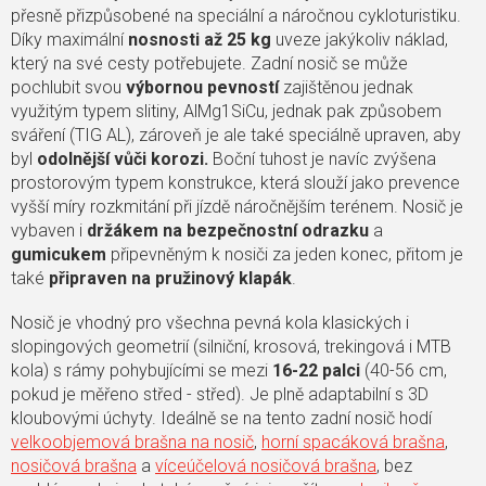
přesně přizpůsobené na speciální a náročnou cykloturistiku.
Díky maximální
nosnosti až 25 kg
uveze jakýkoliv náklad,
který na své cesty potřebujete. Zadní nosič se může
pochlubit svou
výbornou pevností
zajištěnou jednak
využitým typem slitiny, AlMg1SiCu, jednak pak způsobem
sváření (TIG AL), zároveň je ale také speciálně upraven, aby
byl
odolnější vůči korozi.
Boční tuhost je navíc zvýšena
prostorovým typem konstrukce, která slouží jako prevence
vyšší míry rozkmitání při jízdě náročnějším terénem. Nosič je
vybaven i
držákem na bezpečnostní odrazku
a
gumicukem
připevněným k nosiči za jeden konec, přitom je
také
připraven na pružinový klapák
.
Nosič je vhodný pro všechna pevná kola klasických i
slopingových geometrií (silniční, krosová, trekingová i MTB
kola) s rámy pohybujícími se mezi
16-22 palci
(40-56 cm,
pokud je měřeno střed - střed). Je plně adaptabilní s 3D
kloubovými úchyty. Ideálně se na tento zadní nosič hodí
velkoobjemová brašna na nosič
,
horní spacáková brašna
,
nosičová brašna
a
víceúčelová nosičová brašna
, bez