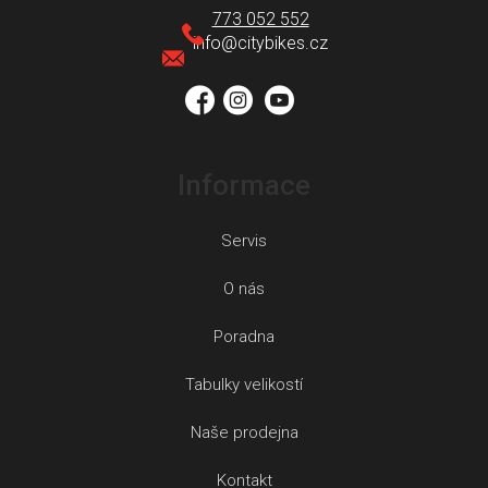
a
773 052 552
t
info
@
citybikes.cz
í
Informace
Servis
O nás
Poradna
Tabulky velikostí
Naše prodejna
Kontakt