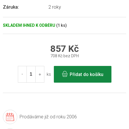
Záruka
:
2 roky
SKLADEM IHNED K ODBĚRU
(1 ks)
857 Kč
708 Kč bez DPH
Měrná
cena:
Přidat do košíku
ks
Prodáváme již
od roku 2006