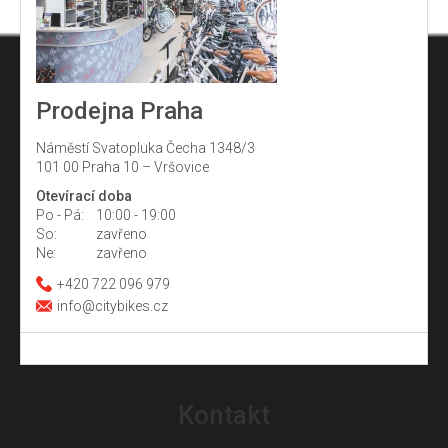
Prodejna Praha
Náměstí Svatopluka Čecha 1348/3
101 00 Praha 10 – Vršovice
Otevírací doba
Po - Pá:
10:00 - 19:00
So:
zavřeno
Ne:
zavřeno
+420 722 096 979
info@citybikes.cz
Z
á
Kontakt
p