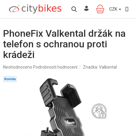
Přejít
na
CZK
NÁKUPNÍ
obsah
KOŠÍK
PhoneFix Valkental držák na
telefon s ochranou proti
krádeži
Průměrné
Neohodnoceno
Podrobnosti hodnocení
Značka:
Valkental
hodnocení
produktu
Novinka
je
0,0
z
5
hvězdiček.