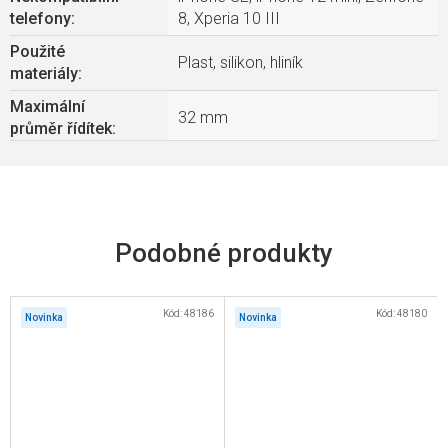
telefony
:
8, Xperia 10 III
Použité
Plast, silikon, hliník
materiály
:
Maximální
32 mm
průměr řídítek
:
Kód:
48186
Kód:
48180
Novinka
Novinka