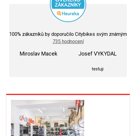
Průměrné
hodnocení
100
% zákazníků by doporučilo Citybikes svým známým
obchodu
735 hodnocení
je
5,0
Miroslav Macek
z
Josef VYKYDAL
5
Hodnocení obchodu je 5 z 5 hvězdiček.
Hodnocení obchodu j
hvězdiček.
testuji