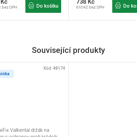
 Kč
738 Kč
Do košíku
Do ko
č bez DPH
610 Kč bez DPH
Související produkty
Kód:
48174
vinka
eFix Valkental držák na
on s ochranou proti krádeži