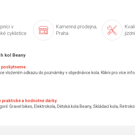
pníci v
Kamenná prodejna,
Kval
ké cyklistice
Praha
jízdn
ch kol Beany
ké poskytneme.
ce vložením odkazu do poznámky v objednávce kola. Klikni pro více info
 praktické a hodnotné dárky.
orií: Gravel bikes, Elektrokola, Dětská kola Beany, Skládací kola, Retrokol