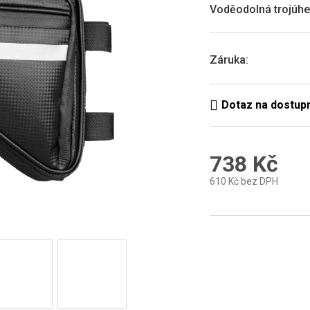
0,0
Voděodolná trojúhel
z
5
hvězdiček.
Záruka
:
738 Kč
610 Kč bez DPH
Měrná
cena: