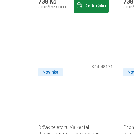
738 Kč
738
Do košíku
610 Kč bez DPH
610 K
Kód:
48171
Novinka
No
Držák telefonu Valkental
Phon
PhoneFix na kolo bez ochrany
telef