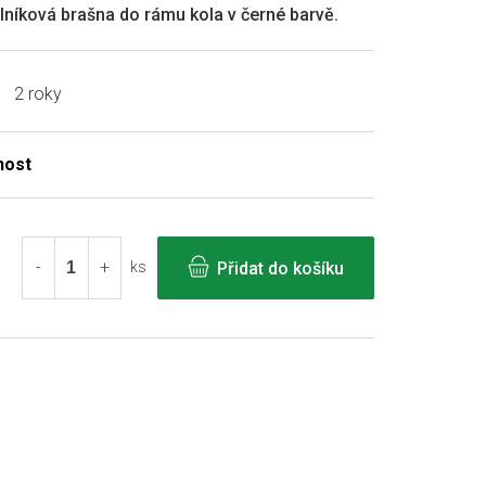
níková brašna do rámu kola v černé barvě.
2 roky
Přidat do košíku
ks