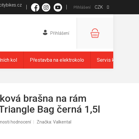
itybikes.cz
CZK
Přihlášení
NÁKUPNÍ
KOŠÍK
dních kol
Přestavba na elektrokolo
Servis kol
Zna
íková brašna na rám
Triangle Bag černá 1,5l
nosti hodnocení
Značka:
Valkental