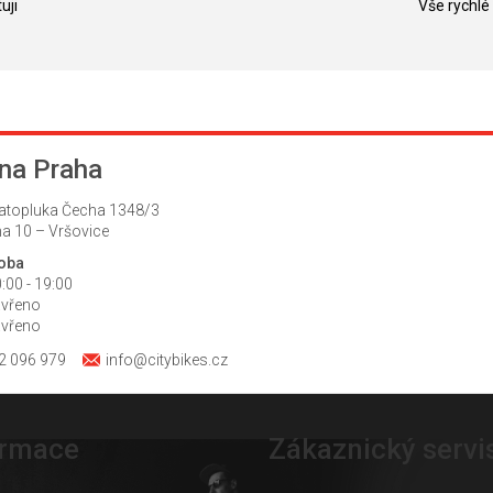
uji
Vše rychlé
na Praha
atopluka Čecha 1348/3
a 10 – Vršovice
doba
:00 - 19:00
avřeno
avřeno
2 096 979
info@citybikes.cz
ormace
Zákaznický servi