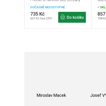
proti krádeži
DOČASNĚ NEDOSTUPNÉ
SKL
735 Kč
857
Do košíku
607 Kč bez DPH
708 K
Miroslav Macek
Josef 
Hodnocení obchodu je 5 z 5 hvězdiče