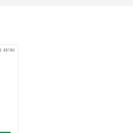
d:
48186