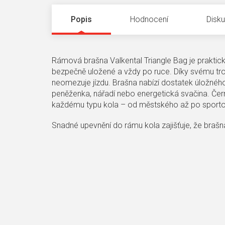
Popis
Hodnocení
Disk
Rámová brašna Valkental Triangle Bag je praktic
bezpečně uložené a vždy po ruce. Díky svému tro
neomezuje jízdu. Brašna nabízí dostatek úložného p
peněženka, nářadí nebo energetická svačina. Čern
každému typu kola – od městského až po sporto
Snadné upevnění do rámu kola zajišťuje, že brašna