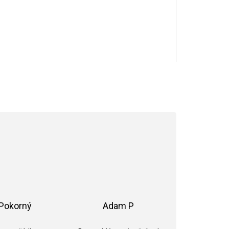
Pokorný
Adam P
ek.
Hodnocení obchodu je 5 z 5 hvězdiček.
Hodnocení obchodu je 5 z 5 hvězdi