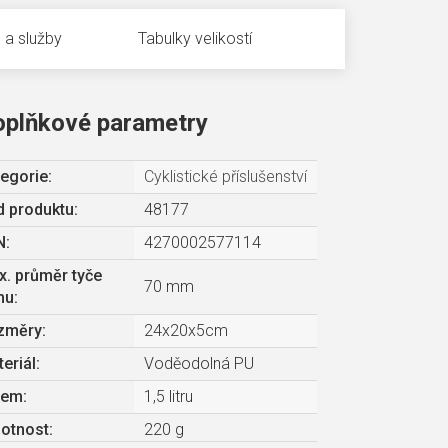
 a služby
Tabulky velikostí
oplňkové parametry
egorie
:
Cyklistické příslušenství
 produktu:
48177
N
:
4270002577114
. průměr tyče
70 mm
mu
:
změry
:
24x20x5cm
eriál
:
Voděodolná PU
jem
:
1,5 litru
otnost
:
220 g