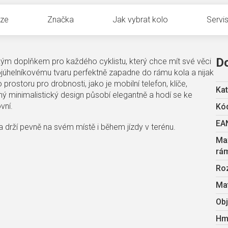
uze
Značka
Jak vybrat kolo
Servis
D
kým doplňkem pro každého cyklistu, který chce mít své věci
júhelníkovému tvaru perfektně zapadne do rámu kola a nijak
rostoru pro drobnosti, jako je mobilní telefon, klíče,
Kat
ý minimalistický design působí elegantně a hodí se ke
vní.
Kód
EA
 drží pevně na svém místě i během jízdy v terénu.
Max
rá
Ro
Mat
Ob
Hm