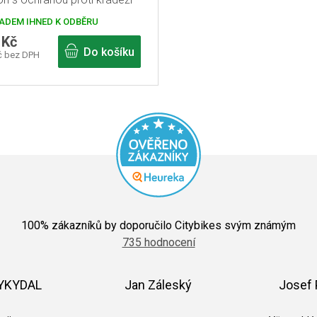
ADEM IHNED K ODBĚRU
 Kč
Do košíku
č bez DPH
Průměrné
hodnocení
100
% zákazníků by doporučilo Citybikes svým známým
obchodu
735 hodnocení
je
5,0
z
5
VYKYDAL
Jan Záleský
Josef 
hvězdiček.
k.
Hodnocení obchodu je 5 z 5 hvězdiček.
Hodnocení obchodu je 5 z 5 hvězdič