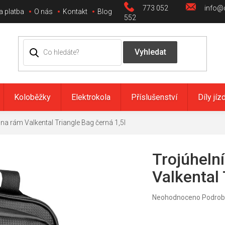
773 052
info@c
a platba
O nás
Kontakt
Blog
552
Koloběžky
Elektrokola
Příslušenství
Díly jíz
na rám Valkental Triangle Bag černá 1,5l
Trojúheln
Valkental 
Průměrné
Neohodnoceno
Podrob
hodnocení
produktu
je