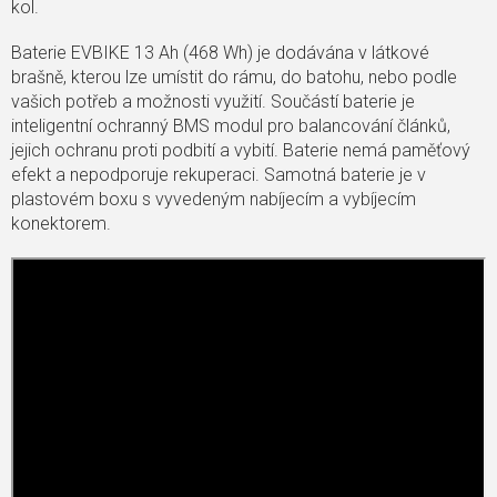
kol.
Baterie EVBIKE 13 Ah (468 Wh) je dodávána v látkové
brašně, kterou lze umístit do rámu, do batohu, nebo podle
vašich potřeb a možnosti využití. Součástí baterie je
inteligentní ochranný BMS modul pro balancování článků,
jejich ochranu proti podbití a vybití. Baterie nemá paměťový
efekt a nepodporuje rekuperaci. Samotná baterie je v
plastovém boxu s vyvedeným nabíjecím a vybíjecím
konektorem.