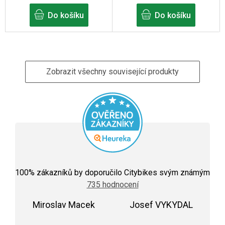
Do košíku
Do košíku
Zobrazit všechny související produkty
Průměrné
hodnocení
100
% zákazníků by doporučilo Citybikes svým známým
obchodu
735 hodnocení
je
5,0
Miroslav Macek
z
Josef VYKYDAL
5
Hodnocení obchodu je 5 z 5 hvězdiček.
Hodnocení obchodu j
hvězdiček.