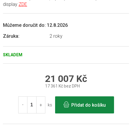
display
ZDE
Můžeme doručit do:
12.8.2026
Záruka
:
2 roky
SKLADEM
21 007 Kč
17 361 Kč bez DPH
Měrná
cena:
Přidat do košíku
ks