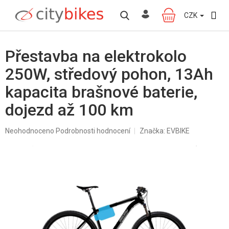
Přejít
na
CZK
NÁKUPNÍ
obsah
KOŠÍK
Přestavba na elektrokolo
250W, středový pohon, 13Ah
kapacita brašnové baterie,
dojezd až 100 km
Průměrné
Neohodnoceno
Podrobnosti hodnocení
Značka:
EVBIKE
hodnocení
produktu
je
0,0
z
5
hvězdiček.