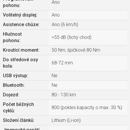
Ano
pohonu
:
Volitelný displej
:
Ano
Asistence chůze
:
Ano (6 km/h)
Hlučnost
<55 dB (tichý chod)
pohonu
:
Kroutící moment
:
50 Nm, špičkově 80 Nm
Do středové osy
68-72 mm
kola
:
USB výstup
:
Ne
Bluetooth
:
Ne
Dojezd
:
80 - 130 km
Počet běžných
800 (pokles kapacity o max. 30 %)
cyklů
:
Složení článků
:
Lithium (Li-ion)
Jmenovité napětí