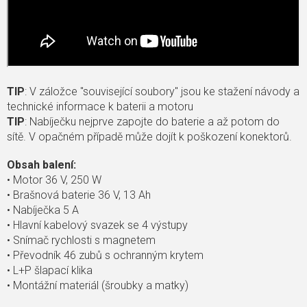
TIP
: V záložce "související soubory" jsou ke stažení návody a
technické informace k baterii a motoru
TIP
: Nabíječku nejprve zapojte do baterie a až potom do
sítě. V opačném případě může dojít k poškození konektorů.
Obsah balení:
• Motor 36 V, 250 W
• Brašnová baterie 36 V, 13 Ah
• Nabíječka 5 A
• Hlavní kabelový svazek se 4 výstupy
• Snímač rychlosti s magnetem
• Převodník 46 zubů s ochranným krytem
• L+P šlapací klika
• Montážní materiál (šroubky a matky)