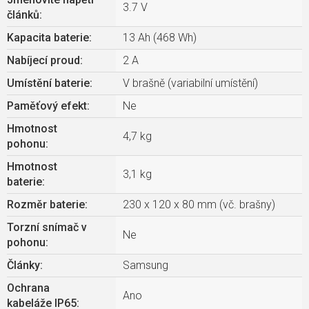
3.7 V
článků
:
Kapacita baterie
:
13 Ah (468 Wh)
Nabíjecí proud
:
2 A
Umístění baterie
:
V brašně (variabilní umístění)
Paměťový efekt
:
Ne
Hmotnost
4,7 kg
pohonu
:
Hmotnost
3,1 kg
baterie
:
Rozměr baterie
:
230 x 120 x 80 mm (vč. brašny)
Torzní snímač v
Ne
pohonu
:
Články
:
Samsung
Ochrana
Ano
kabeláže IP65
: