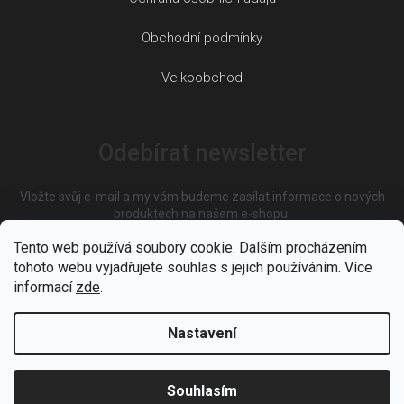
Obchodní podmínky
Velkoobchod
Odebírat newsletter
Vložte svůj e-mail a my vám budeme zasílat informace o nových
produktech na našem e-shopu.
Tento web používá soubory cookie. Dalším procházením
tohoto webu vyjadřujete souhlas s jejich používáním. Více
E-mail
informací
zde
.
Nastavení
Vložením e-mailu souhlasíte s
podmínkami ochrany osobních
údajů
Souhlasím
PŘIHLÁSIT SE