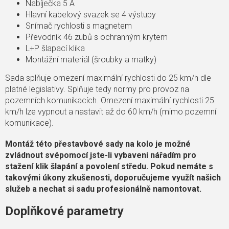
Nabíječka 5 A
Hlavní kabelový svazek se 4 výstupy
Snímač rychlosti s magnetem
Převodník 46 zubů s ochranným krytem
L+P šlapací klika
Montážní materiál (šroubky a matky)
Sada splňuje omezení maximální rychlosti do 25 km/h dle
platné legislativy. Splňuje tedy normy pro provoz na
pozemních komunikacích. Omezení maximální rychlosti 25
km/h lze vypnout a nastavit až do 60 km/h (mimo pozemní
komunikace).
Montáž této přestavbové sady na kolo je možné
zvládnout svépomocí jste-li vybaveni nářadím pro
stažení klik šlapání a povolení středu. Pokud nemáte s
takovými úkony zkušenosti, doporučujeme využít našich
služeb a nechat si sadu profesionálně namontovat.
Doplňkové parametry