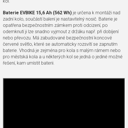
kol.
Baterie EVBIKE 15,6 Ah (562 Wh)
je určena k montáži nad
zadní kolo, součástí balení je nastavitelný nosič. Baterie je
opatřena bezpečnostním zámkem proti odcizení, po
odemknutí ji lze snadno vyjmout z držáku např. při dobíjení
nebo převozu. Má zabudované bezpečnostní koncové
červené světlo, které se automaticky rozsvítí se zapnutím
baterie. Vhodná je zejména pro kola s malým rámem nebo
pro městská kola a u některých kol se jedná o jediné možné
řešení, kam umístit baterii.