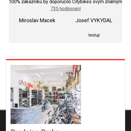
hodnocení
100
% zákazníků by doporučilo Citybikes svým známým
obchodu
735 hodnocení
je
5,0
Miroslav Macek
z
Josef VYKYDAL
5
Hodnocení obchodu je 5 z 5 hvězdiček.
Hodnocení obchodu j
hvězdiček.
testuji