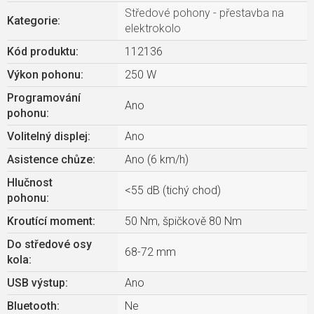
Středové pohony - přestavba na
Kategorie
:
elektrokolo
Kód produktu:
112136
Výkon pohonu
:
250 W
Programování
Ano
pohonu
:
Volitelný displej
:
Ano
Asistence chůze
:
Ano (6 km/h)
Hlučnost
<55 dB (tichý chod)
pohonu
:
Kroutící moment
:
50 Nm, špičkově 80 Nm
Do středové osy
68-72 mm
kola
:
USB výstup
:
Ano
Bluetooth
:
Ne