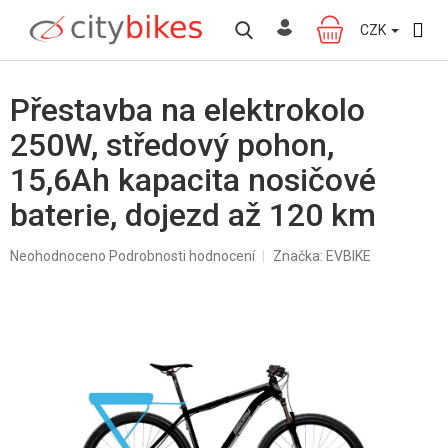
Přejít
na
CZK
NÁKUPNÍ
obsah
KOŠÍK
Přestavba na elektrokolo
250W, středový pohon,
15,6Ah kapacita nosičové
baterie, dojezd až 120 km
Průměrné
Neohodnoceno
Podrobnosti hodnocení
Značka:
EVBIKE
hodnocení
produktu
je
0,0
z
5
hvězdiček.