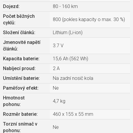
Dojezd
:
80 - 160 km
Počet běžných
800 (pokles kapacity o max. 30 %)
cyklů
:
Složení článků
:
Lithium (Li-ion)
Jmenovité napětí
3.7 V
článků
:
Kapacita baterie
:
15,6 Ah (562 Wh)
Nabíjecí proud
:
2 A
Umístění baterie
:
Na zadní nosič kola
Paměťový efekt
:
Ne
Hmotnost
4,7 kg
pohonu
:
Rozměr baterie
:
460 x 155 x 55 mm
Torzní snímač v
Ne
pohonu
: