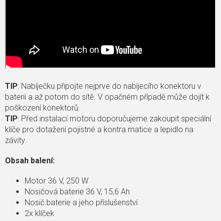
TIP
: Nabíječku připojte nejprve do nabíjecího konektoru v
baterii a až potom do sítě. V opačném případě může dojít k
poškození konektorů.
TIP
: Před instalací motoru doporučujeme zakoupit speciální
klíče pro dotažení pojistné a kontra matice a lepidlo na
závity.
Obsah balení:
Motor 36 V, 250 W
Nosičová baterie 36 V, 15,6 Ah
Nosič baterie a jeho příslušenství
2x klíček