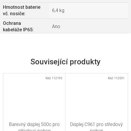
Hmotnost baterie
6,4 kg
vč. nosiče
:
Ochrana
Ano
kabeláže IP65
:
Související produkty
Kód:
112193
Kód:
112031
Barevný displej 500c pro
Displej C961 pro středový
středový pohon
pohon