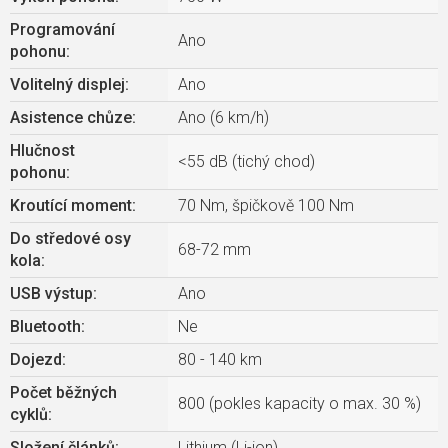
Programování
Ano
pohonu
:
Volitelný displej
:
Ano
Asistence chůze
:
Ano (6 km/h)
Hlučnost
<55 dB (tichý chod)
pohonu
:
Kroutící moment
:
70 Nm, špičkově 100 Nm
Do středové osy
68-72 mm
kola
:
USB výstup
:
Ano
Bluetooth
:
Ne
Dojezd
:
80 - 140 km
Počet běžných
800 (pokles kapacity o max. 30 %)
cyklů
:
Složení článků
:
Lithium (Li-ion)