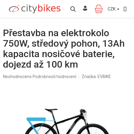
Přejít
na
CZK
NÁKUPNÍ
obsah
KOŠÍK
Přestavba na elektrokolo
750W, středový pohon, 13Ah
kapacita nosičové baterie,
dojezd až 100 km
Průměrné
Neohodnoceno
Podrobnosti hodnocení
Značka:
EVBIKE
hodnocení
produktu
je
0,0
z
5
hvězdiček.