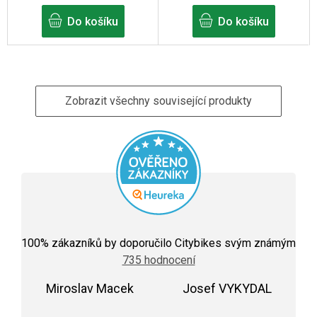
Do košíku
Do košíku
Zobrazit všechny související produkty
Průměrné
hodnocení
100
% zákazníků by doporučilo Citybikes svým známým
obchodu
735 hodnocení
je
5,0
Miroslav Macek
z
Josef VYKYDAL
5
Hodnocení obchodu je 5 z 5 hvězdiček.
Hodnocení obchodu j
hvězdiček.