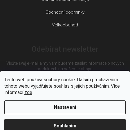
Obchodní podmínky
Velkoobchod
Odebírat newsletter
Vložte svůj e-mail a my vám budeme zasílat informace o nových
produktech na našem e-shopu.
Tento web používá soubory cookie. Dalším procházením
tohoto webu vyjadřujete souhlas s jejich používáním. Více
E-mail
informací
zde
.
Nastavení
Vložením e-mailu souhlasíte s
podmínkami ochrany osobních
údajů
Souhlasím
PŘIHLÁSIT SE