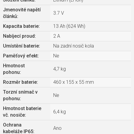
Jmenovité napětí
3.7 V
článků
:
Kapacita baterie
:
13 Ah (624 Wh)
Nabíjecí proud
:
2 A
Umístění baterie
:
Na zadní nosič kola
Paměťový efekt
:
Ne
Hmotnost
4,7 kg
pohonu
:
Rozměr baterie
:
460 x 155 x 55 mm
Torzní snímač v
Ne
pohonu
:
Hmotnost baterie
6,4 kg
vč. nosiče
:
Ochrana
Ano
kabeláže IP65
: