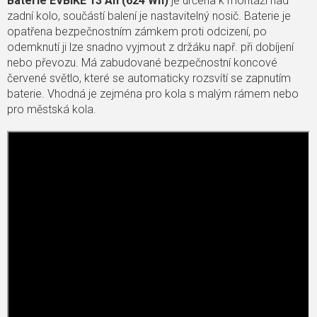
Baterie EVBIKE 13 Ah (624 Wh)
je určena k montáži nad
zadní kolo, součástí balení je nastavitelný nosič. Baterie je
opatřena bezpečnostním zámkem proti odcizení, po
odemknutí ji lze snadno vyjmout z držáku např. při dobíjení
nebo převozu. Má zabudované bezpečnostní koncové
červené světlo, které se automaticky rozsvítí se zapnutím
baterie. Vhodná je zejména pro kola s malým rámem nebo
pro městská kola.