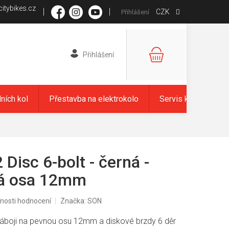
itybikes.cz
CZK
Přihlášení
NÁKUPNÍ
KOŠÍK
dních kol
Přestavba na elektrokolo
Servis kol
Zna
Disc 6-bolt - černá -
ná osa 12mm
nosti hodnocení
Značka:
SON
áboji na pevnou osu 12mm a diskové brzdy 6 děr