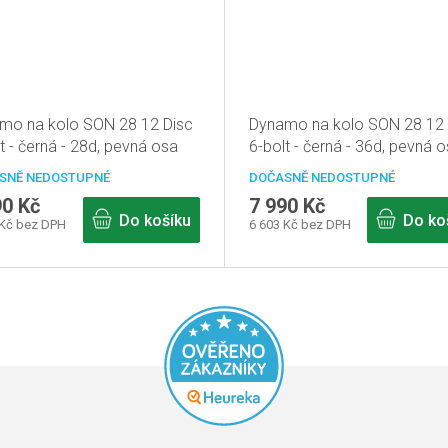
mo na kolo SON 28 12 Disc
Dynamo na kolo SON 28 12 
t - černá - 28d, pevná osa
6-bolt - černá - 36d, pevná 
m
12mm
SNĚ NEDOSTUPNÉ
DOČASNĚ NEDOSTUPNÉ
90 Kč
7 990 Kč
Do košíku
Do ko
 Kč bez DPH
6 603 Kč bez DPH
Průměrné