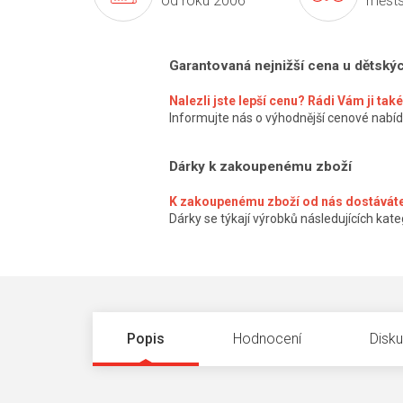
od roku 2006
městs
Garantovaná nejnižší cena u dětský
Nalezli jste lepší cenu? Rádi Vám ji ta
Informujte nás o výhodnější cenové nabíd
Dárky k zakoupenému zboží
K zakoupenému zboží od nás dostáváte
Dárky se týkají výrobků následujících kateg
Popis
Hodnocení
Disk