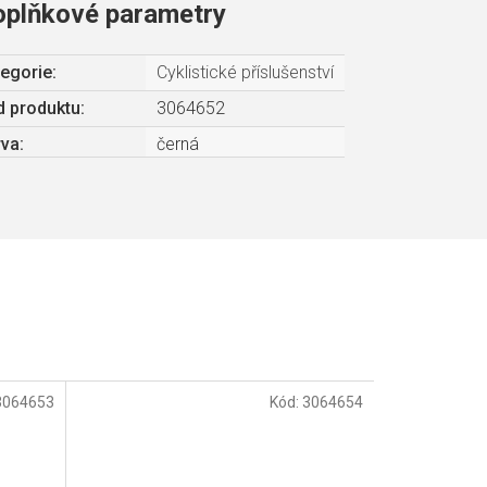
oplňkové parametry
egorie
:
Cyklistické příslušenství
 produktu:
3064652
rva
:
černá
3064653
Kód:
3064654