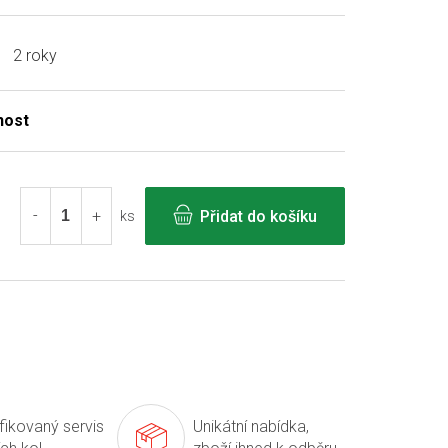
2 roky
Přidat do košíku
ks
ifikovaný servis
Unikátní nabídka,