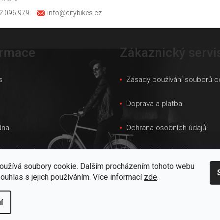
2 096 979
info@citybikes.cz
ormace
Zákaznický servi
s
Zásady používání souborů c
s
Doprava a platba
dna
Ochrana osobních údajů
ky velikostí
Obchodní podmínky
oužívá soubory cookie. Dalším procházením tohoto webu
 prodejna
Velkoobchod
souhlas s jejich používáním. Více informací
zde
.
kt
í