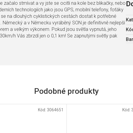
D
e začalo stmívat a vy jste se ocitli na kole bez blikačky, nebo
erních technologiích jako jsou GPS, mobilní telefony, foťáky
de se na dlouhých cyklistických cestách dostat k potřebné
Kat
. Německý a v Německu vyráběný SON je definitivně nejlepší
rem a velkým výkonem. Pokud jsou světla vypnutá, jeho
Kód
e 30km/h Vás zbrzdí jen o 0,1 km! Se zapnutými světly pak
Ba
Kód:
3064651
Kód: