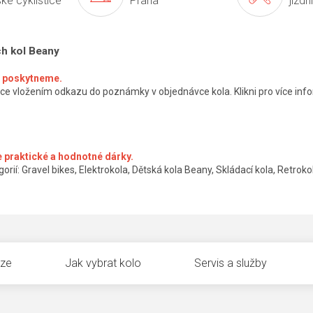
ké cyklistice
Praha
jízdn
ch kol Beany
ké poskytneme.
ce vložením odkazu do poznámky v objednávce kola. Klikni pro více info
 praktické a hodnotné dárky.
orií: Gravel bikes, Elektrokola, Dětská kola Beany, Skládací kola, Retrokol
uze
Jak vybrat kolo
Servis a služby