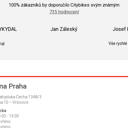
hodnocení
100
% zákazníků by doporučilo Citybikes svým známým
obchodu
735 hodnocení
je
5,0
z
5
VYKYDAL
Jan Záleský
Josef 
hvězdiček.
k.
Hodnocení obchodu je 5 z 5 hvězdiček.
Hodnocení obchodu je 5 z 5 hvězdič
uji
Vše rychlé
na Praha
atopluka Čecha 1348/3
a 10 – Vršovice
doba
:00 - 19:00
avřeno
avřeno