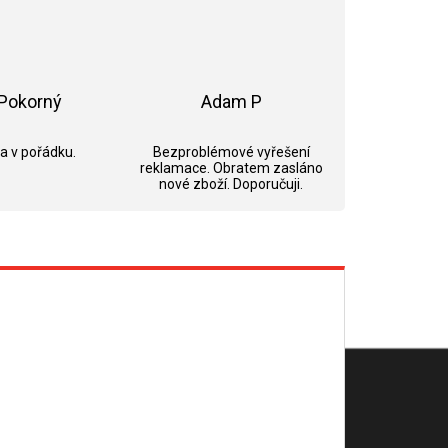
Pokorný
Adam P
ek.
Hodnocení obchodu je 5 z 5 hvězdiček.
Hodnocení obchodu je 5 z 5 hvězdi
 a v pořádku.
Bezproblémové vyřešení
reklamace. Obratem zasláno
nové zboží. Doporučuji.