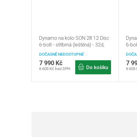
Dynamo na kolo SON 28 12 Disc
Dyna
6-bolt - stříbrná (leštěná) - 32d,
6-bol
pevná osa 12mm
12m
DOČASNĚ NEDOSTUPNÉ
DOČA
7 990 Kč
7 9
Do košíku
6 603 Kč bez DPH
6 603