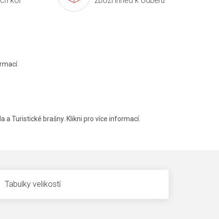
ích kol
zboží ihned k odběru
rmací.
a a Turistické brašny. Klikni pro více informací.
Tabulky velikostí