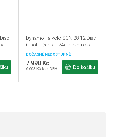
Disc
Dynamo na kolo SON 28 12 Disc
osa
6-bolt - černá - 24d, pevná osa
12mm
DOČASNĚ NEDOSTUPNÉ
7 990 Kč
šíku
Do košíku
6 603 Kč bez DPH