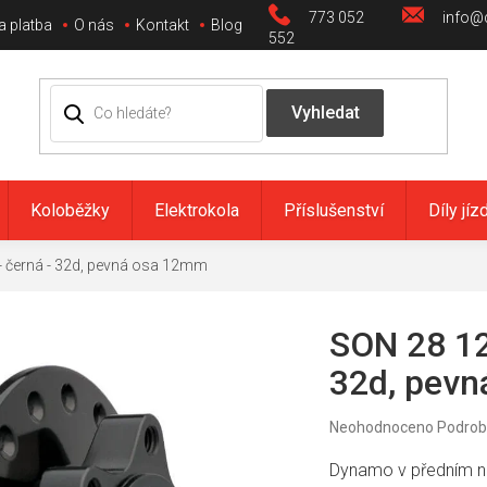
773 052
info@c
a platba
O nás
Kontakt
Blog
552
Koloběžky
Elektrokola
Příslušenství
Díly jíz
 - černá - 32d, pevná osa 12mm
SON 28 12 
32d, pev
Průměrné
Neohodnoceno
Podrob
hodnocení
produktu
Dynamo v předním n
je