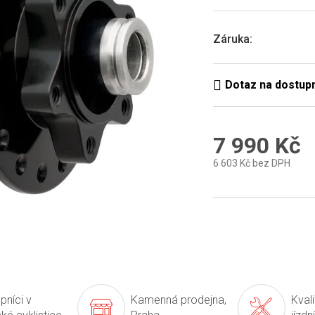
0,0
z
5
Záruka
:
hvězdiček.
7 990 Kč
6 603 Kč bez DPH
Měrná
cena:
pníci v
Kamenná prodejna,
Kval