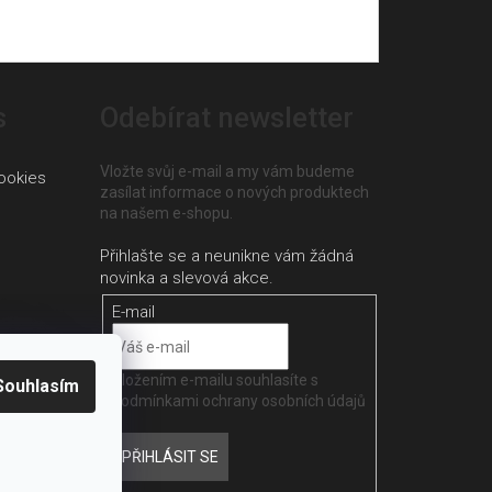
s
Odebírat newsletter
Vložte svůj e-mail a my vám budeme
ookies
zasílat informace o nových produktech
na našem e-shopu.
E-mail
Vložením e-mailu souhlasíte s
Souhlasím
podmínkami ochrany osobních údajů
PŘIHLÁSIT SE