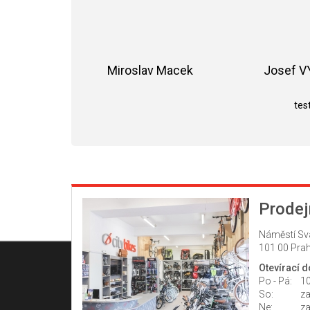
Miroslav Macek
Josef 
Hodnocení obchodu je 5 z 5 hvězdiče
test
Prodej
Náměstí Sv
101 00 Prah
Otevírací 
Po - Pá:
10
So:
z
Ne:
z