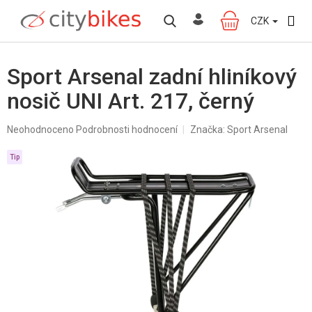
Přejít
na
CZK
NÁKUPNÍ
obsah
KOŠÍK
Sport Arsenal zadní hliníkový
nosič UNI Art. 217, černý
Průměrné
Neohodnoceno
Podrobnosti hodnocení
Značka:
Sport Arsenal
hodnocení
produktu
Tip
je
0,0
z
5
hvězdiček.