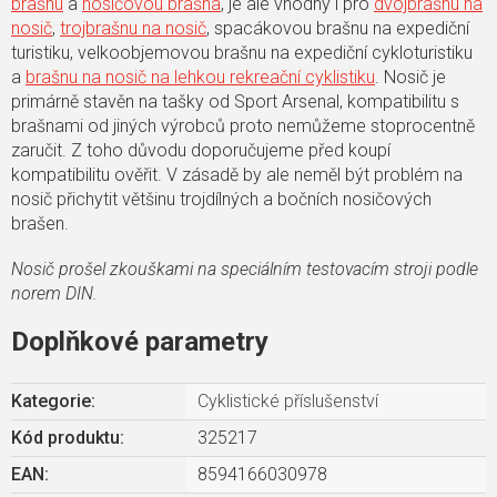
brašnu
a
nosičovou brašna
, je ale vhodný i pro
dvojbrašnu na
nosič
,
trojbrašnu na nosič
, spacákovou brašnu na expediční
turistiku, velkoobjemovou brašnu na expediční cykloturistiku
a
brašnu na nosič na lehkou rekreační cyklistiku
. Nosič je
primárně stavěn na tašky od Sport Arsenal, kompatibilitu s
brašnami od jiných výrobců proto nemůžeme stoprocentně
zaručit. Z toho důvodu doporučujeme před koupí
kompatibilitu ověřit. V zásadě by ale neměl být problém na
nosič přichytit většinu trojdílných a bočních nosičových
brašen.
Nosič prošel zkouškami na speciálním testovacím stroji podle
norem DIN.
Doplňkové parametry
Kategorie
:
Cyklistické příslušenství
Kód produktu:
325217
EAN
:
8594166030978