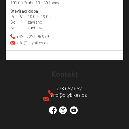
101 00 Praha 10 – Vršovice
Otevírací doba
Po - Pá:
10:00 - 19:00
So:
zavřeno
Ne:
zavřeno
+420 722 096 979
info@citybikes.cz
Z
á
Kontakt
p
a
773 052 552
t
info
@
citybikes.cz
í