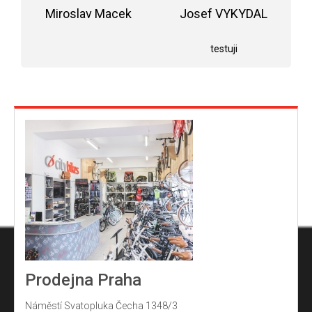
5,0
Miroslav Macek
z
Josef VYKYDAL
5
Hodnocení obchodu je 5 z 5 hvězdiček.
Hodnocení obchodu j
hvězdiček.
testuji
Prodejna Praha
Náměstí Svatopluka Čecha 1348/3