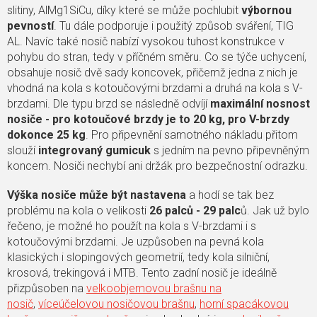
slitiny, AlMg1SiCu, díky které se může pochlubit
výbornou
pevností
. Tu dále podporuje i použitý způsob sváření, TIG
AL. Navíc také nosič nabízí vysokou tuhost konstrukce v
pohybu do stran, tedy v příčném směru. Co se týče uchycení,
obsahuje nosič dvě sady koncovek, přičemž jedna z nich je
vhodná na kola s kotoučovými brzdami a druhá na kola s V-
brzdami. Dle typu brzd se následně odvíjí
maximální nosnost
nosiče - pro kotoučové brzdy je to 20 kg, pro V-brzdy
dokonce 25 kg
. Pro připevnění samotného nákladu přitom
slouží
integrovaný gumicuk
s jedním na pevno připevněným
koncem. Nosiči nechybí ani držák pro bezpečnostní odrazku.
Výška nosiče může být nastavena
a hodí se tak bez
problému na kola o velikosti
26 palců - 29 palc
ů. Jak už bylo
řečeno, je možné ho použít na kola s V-brzdami i s
kotoučovými brzdami. Je uzpůsoben na pevná kola
klasických i slopingových geometrií, tedy kola silniční,
krosová, trekingová i MTB. Tento zadní nosič je ideálně
přizpůsoben na
velkoobjemovou brašnu na
nosič
,
víceúčelovou nosičovou brašnu
,
horní spacákovou