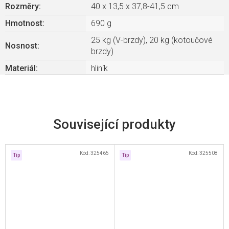
Rozměry
:
40 x 13,5 x 37,8-41,5 cm
Hmotnost
:
690 g
25 kg (V-brzdy), 20 kg (kotoučové
Nosnost
:
brzdy)
Materiál
:
hliník
Související produkty
Kód:
325465
Kód:
325508
Tip
Tip