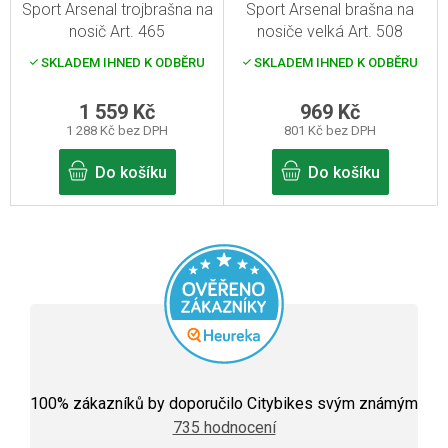
Sport Arsenal trojbrašna na
Sport Arsenal brašna na
nosič Art. 465
nosiče velká Art. 508
SKLADEM IHNED K ODBĚRU
SKLADEM IHNED K ODBĚRU
1 559 Kč
969 Kč
1 288 Kč bez DPH
801 Kč bez DPH
Do košíku
Do košíku
Průměrné
hodnocení
100
% zákazníků by doporučilo Citybikes svým známým
obchodu
735 hodnocení
je