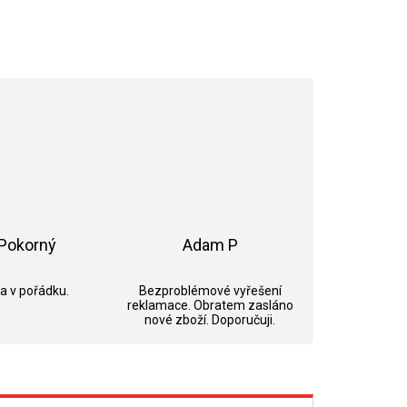
Pokorný
Adam P
ek.
Hodnocení obchodu je 5 z 5 hvězdiček.
Hodnocení obchodu je 5 z 5 hvězdi
 a v pořádku.
Bezproblémové vyřešení
reklamace. Obratem zasláno
nové zboží. Doporučuji.