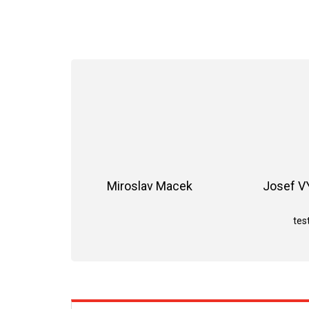
Miroslav Macek
Josef 
Hodnocení obchodu je 5 z 5 hvězdiče
test