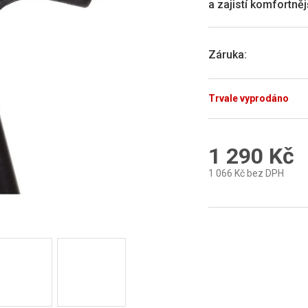
a zajistí komfortně
5
hvězdiček.
Záruka
:
Trvale vyprodáno
1 290 Kč
1 066 Kč bez DPH
Měrná
cena: