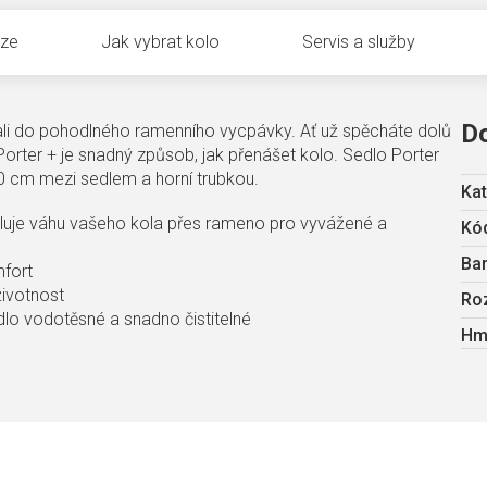
uze
Jak vybrat kolo
Servis a služby
D
li do pohodlného ramenního vycpávky. Ať už spěcháte dolů
Porter + je snadný způsob, jak přenášet kolo. Sedlo Porter
20 cm mezi sedlem a horní trubkou.
Kat
luje váhu vašeho kola přes rameno pro vyvážené a
Kód
Ba
mfort
životnost
Ro
lo vodotěsné a snadno čistitelné
Hm