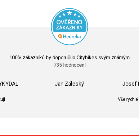
Průměrné
hodnocení
100
% zákazníků by doporučilo Citybikes svým známým
obchodu
735 hodnocení
je
5,0
z
5
VYKYDAL
Jan Záleský
Josef 
hvězdiček.
k.
Hodnocení obchodu je 5 z 5 hvězdiček.
Hodnocení obchodu je 5 z 5 hvězdič
uji
Vše rychlé