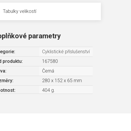
Tabulky velikostí
oplňkové parametry
egorie
:
Cyklistické příslušenství
 produktu:
167580
rva
:
Černá
změry
:
280 x 152 x 65 mm
otnost
:
404 g.