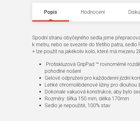
Popis
Hodnocení
Disk
Spodní stranu obyčejného sedla jsme přepracova
k metru, nebo se svezete do třetího patra, sedlo 
+ lze použít na jakékoliv kolo, které má mezeru 
Protiskluzová GripPad ™ rovnoměrně rozdě
pohodlné nošení
Gelové odpružení pro každodenní jízdní ko
Lehké chromolibdenové ližiny pro dlouhou 
Dokonale vakuová konstrukce, aby bylo sed
Rozměry: šířka 150 mm, délka 170mm
Sedlo je nepoužité, 100% stav