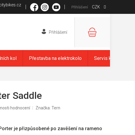
itybikes.cz
CZK
Přihlášení
NÁKUPNÍ
KOŠÍK
dních kol
Přestavba na elektrokolo
Servis kol
Zna
er Saddle
nosti hodnocení
Značka:
Tern
 Porter je přizpůsobené po zavěšení na rameno