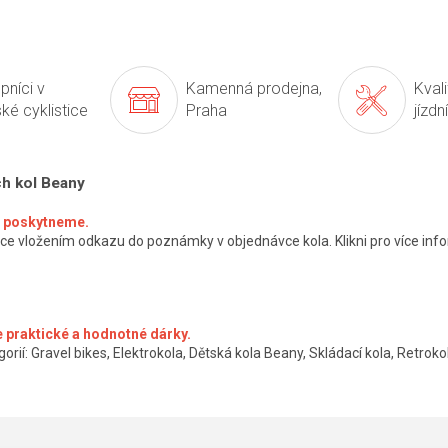
pníci v
Kamenná prodejna,
Kval
ké cyklistice
Praha
jízdn
ch kol Beany
ké poskytneme.
ce vložením odkazu do poznámky v objednávce kola. Klikni pro více info
 praktické a hodnotné dárky.
orií: Gravel bikes, Elektrokola, Dětská kola Beany, Skládací kola, Retrokol