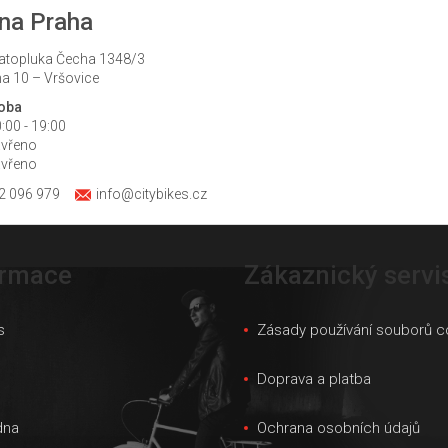
na Praha
atopluka Čecha 1348/3
a 10 – Vršovice
doba
:00 - 19:00
avřeno
avřeno
2 096 979
info@citybikes.cz
ormace
Zákaznický servi
s
Zásady používání souborů c
s
Doprava a platba
dna
Ochrana osobních údajů