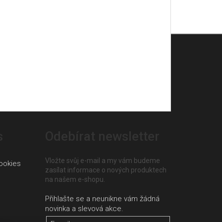
s
Odebírat newsletter
Vložte svůj e-mail a my vám budeme
ookies
zasílat informace o nových produktech
na našem e-shopu.