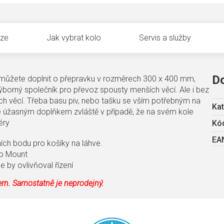
uze
Jak vybrat kolo
Servis a služby
D
 můžete doplnit o přepravku v rozměrech 300 x 400 mm,
ýborný společník pro převoz spousty menších věcí. Ale i bez
 věcí. Třeba basu piv, nebo tašku se vším potřebným na
Kat
je úžasným doplňkem zvláště v případě, že na svém kole
éry
Kód
EA
ích bodu pro košíky na láhve.
o Mount
e by ovlivňoval řízení
ern. Samostatně je neprodejný.