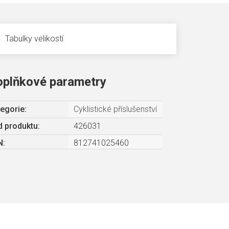
Tabulky velikostí
oplňkové parametry
egorie
:
Cyklistické příslušenství
 produktu:
426031
N
:
812741025460