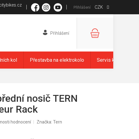
itybikes.cz
CZK
Přihlášení
NÁKUPNÍ
KOŠÍK
dních kol
Přestavba na elektrokolo
Servis kol
Zna
přední nosič TERN
eur Rack
nosti hodnocení
Značka:
Tern