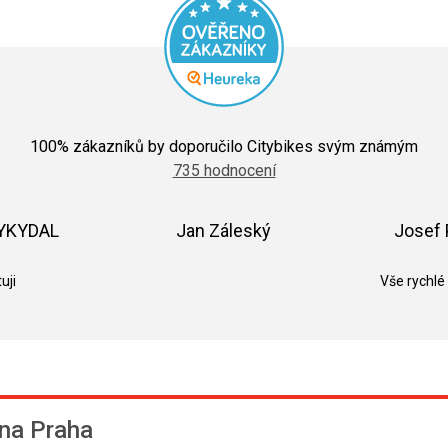
Průměrné
hodnocení
100
% zákazníků by doporučilo Citybikes svým známým
obchodu
735 hodnocení
je
5,0
z
5
VYKYDAL
Jan Záleský
Josef 
hvězdiček.
k.
Hodnocení obchodu je 5 z 5 hvězdiček.
Hodnocení obchodu je 5 z 5 hvězdič
uji
Vše rychlé
na Praha