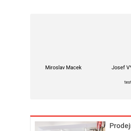
Miroslav Macek
Josef 
Hodnocení obchodu je 5 z 5 hvězdiče
test
Prodej