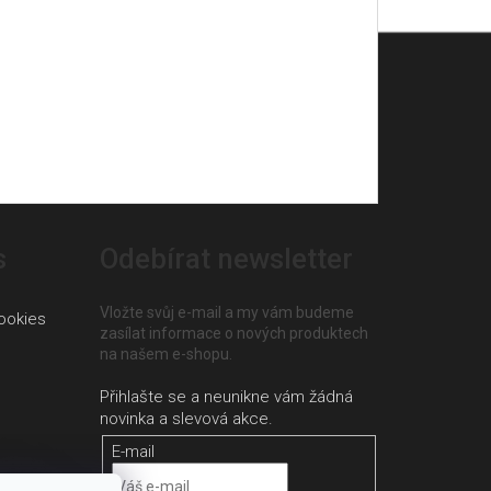
s
Odebírat newsletter
Vložte svůj e-mail a my vám budeme
ookies
zasílat informace o nových produktech
na našem e-shopu.
E-mail