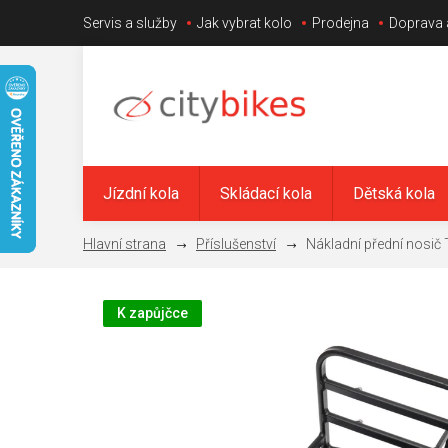
Přejít
Servis a služby
Jak vybrat kolo
Prodejna
Doprava 
na
obsah
Jízdní kola
Skládací kola
Dětská kola
Příslušenství
Nákladní přední nosič
K zapůjčce