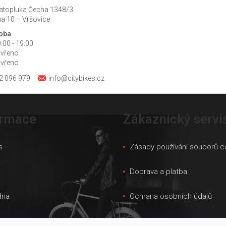
atopluka Čecha 1348/3
a 10 – Vršovice
doba
:00 - 19:00
avřeno
avřeno
2 096 979
info@citybikes.cz
ormace
Zákaznický servi
s
Zásady používání souborů c
s
Doprava a platba
dna
Ochrana osobních údajů
ky velikostí
Obchodní podmínky