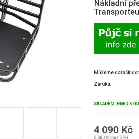
Nákladní př
0,0
z
Transporteu
5
hvězdiček.
Můžeme doručit do:
Záruka
:
SKLADEM IHNED K O
4 090 Kč
3 380 Kč bez DPH