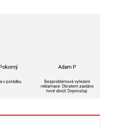
Pokorný
Adam P
ek.
Hodnocení obchodu je 5 z 5 hvězdiček.
Hodnocení obchodu je 5 z 5 hvězdi
 a v pořádku.
Bezproblémové vyřešení
reklamace. Obratem zasláno
nové zboží. Doporučuji.