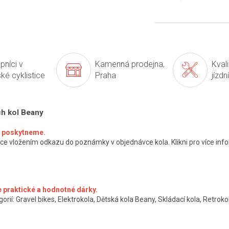
Měrná
cena:
pníci v
Kamenná prodejna,
Kval
ké cyklistice
Praha
jízdn
ch kol Beany
ké poskytneme.
ce vložením odkazu do poznámky v objednávce kola. Klikni pro více info
 praktické a hodnotné dárky.
orií: Gravel bikes, Elektrokola, Dětská kola Beany, Skládací kola, Retrokol