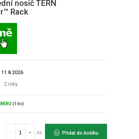
ední nosič TERN
r™ Rack
11.8.2026
2 roky
DBĚRU
(1 ks)
Přidat do košíku
ks