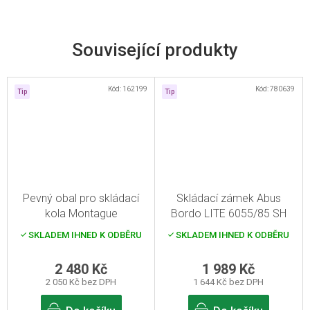
Související produkty
Kód:
162199
Kód:
780639
Tip
Tip
Pevný obal pro skládací
Skládací zámek Abus
kola Montague
Bordo LITE 6055/85 SH
černá
SKLADEM IHNED K ODBĚRU
SKLADEM IHNED K ODBĚRU
2 480 Kč
1 989 Kč
2 050 Kč bez DPH
1 644 Kč bez DPH