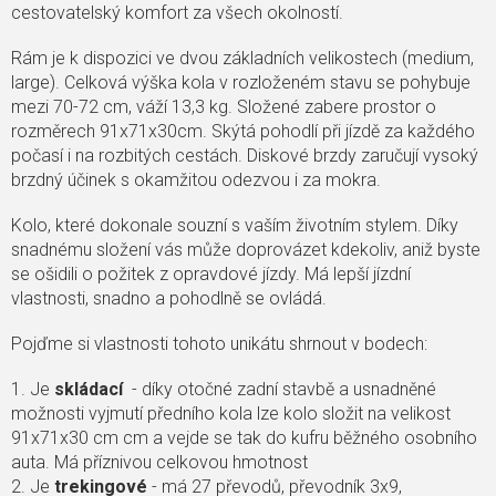
cestovatelský komfort za všech okolností.
Rám je k dispozici ve dvou základních velikostech (medium,
large). Celková výška kola v rozloženém stavu se pohybuje
mezi 70-72 cm, váží 13,3 kg. Složené zabere prostor o
rozměrech 91x71x30cm. Skýtá pohodlí při jízdě za každého
počasí i na rozbitých cestách. Diskové brzdy zaručují vysoký
brzdný účinek s okamžitou odezvou i za mokra.
Kolo, které dokonale souzní s vaším životním stylem. Díky
snadnému složení vás může doprovázet kdekoliv, aniž byste
se ošidili o požitek z opravdové jízdy. Má lepší jízdní
vlastnosti, snadno a pohodlně se ovládá.
Pojďme si vlastnosti tohoto unikátu shrnout v bodech:
1. Je
skládací
- díky otočné zadní stavbě a usnadněné
možnosti vyjmutí předního kola lze kolo složit na velikost
91x71x30 cm cm a vejde se tak do kufru běžného osobního
auta. Má příznivou celkovou hmotnost
2. Je
trekingové
- má 27 převodů, převodník 3x9,