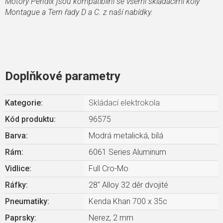
Motory Pendix jsou kompatibilní se všemi skládacími koly
Montague a Tern řady D a C. z naší nabídky.
Doplňkové parametry
Kategorie
:
Skládací elektrokola
Kód produktu:
96575
Barva
:
Modrá metalická, bílá
Rám
:
6061 Series Aluminum
Vidlice
:
Full Cro-Mo
Ráfky
:
28" Alloy 32 děr dvojité
Pneumatiky
:
Kenda Khan 700 x 35c
Paprsky
:
Nerez, 2 mm