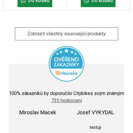
Do košíku
Do košíku
Zobrazit všechny související produkty
Průměrné
hodnocení
100
% zákazníků by doporučilo Citybikes svým známým
obchodu
735 hodnocení
je
5,0
Miroslav Macek
z
Josef VYKYDAL
5
Hodnocení obchodu je 5 z 5 hvězdiček.
Hodnocení obchodu j
hvězdiček.
testuji