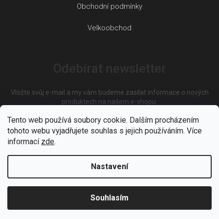
Obchodní podmínky
Velkoobchod
Odebírat newsletter
Vložte svůj e-mail a my vám budeme zasílat informace o nových
produktech na našem e-shopu.
Tento web používá soubory cookie. Dalším procházením
tohoto webu vyjadřujete souhlas s jejich používáním. Více
E-mail
informací
zde
.
Nastavení
Vložením e-mailu souhlasíte s
podmínkami ochrany osobních
údajů
Souhlasím
PŘIHLÁSIT SE