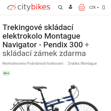
Přejít
na
CZK
NÁKUPNÍ
obsah
KOŠÍK
Trekingové skládací
elektrokolo Montague
Navigator - Pendix 300
+
skládací zámek zdarma
Průměrné
Neohodnoceno
Podrobnosti hodnocení
Značka:
Montague
hodnocení
produktu
Akce
je
0,0
z
5
hvězdiček.