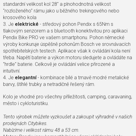
standardní velikost kol 28" a plnohodnotná velikost
"rozloženého" rámu jako u běžného trekingového nebo
krosového kola
3. Je
elektrické
- středový pohon Pendix s 65Nm s
tlakovým senzorem a s bluetooth konektivitou pro aplikaci
Pendix Bike PRO ve vašem smartphonu. Pohon německé
výroby konkuruje úspěšně pohonům Bosch ve srovnávacích
spotřebitelských testech. Aplikace však k ovládání kola není
třeba. Napětí baterie a výkon motoru sledujete a ovládáte na
"hrdle" baterie. Celkově je ovládání velice přirozené a
intuitivní.
4. Je
elegantní
- kombinace bílé a tmavě modré metalické
barvy, štíhlé trubky a netradičně řešený rám.
Kolo je vhodné pro všechny příležitosti, camping, caravaning,
město i cykloturistiku.
Tento výrobek můžete vyzkoušet a zakoupit výhradně v našich
prodejnách Citybikes.
Nabízíme i velikost rámu 48 a 53 cm.