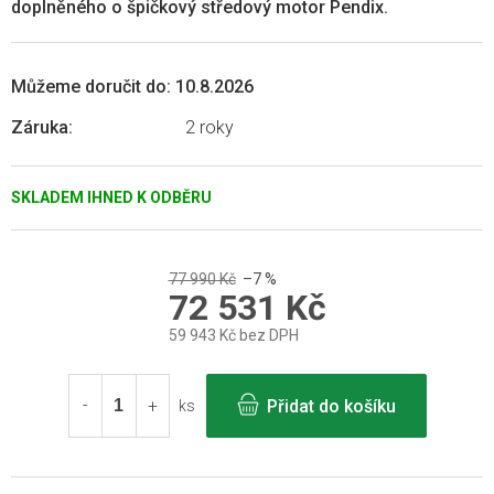
doplněného o špičkový středový motor Pendix.
Můžeme doručit do:
10.8.2026
Záruka
:
2 roky
SKLADEM IHNED K ODBĚRU
77 990 Kč
–7 %
72 531 Kč
59 943 Kč bez DPH
Měrná
cena:
Přidat do košíku
ks