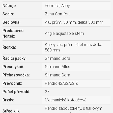
Náboje
:
Formula, Alloy
Sedlo
:
Zena Comfort
Sedlovka
:
Alu, prům. 30 mm, délka 300 mm
Představec
Angle adjustable stem
řidítek
:
Kalloy, alu, prům. 31,8 mm, délka
Řidítka
:
580 mm
Řadící páčky
:
Shimano Sora
Přesmykač
:
Shimano Altus
Přehazovačka
:
Shimano Sora
Převodník
:
Pendix 42/32/22 Z
Počet převodů
:
27
Brzdy
:
Mechanické kotoučové
Pendix, zapouzdřený, s tlakovým
Střed klik
: