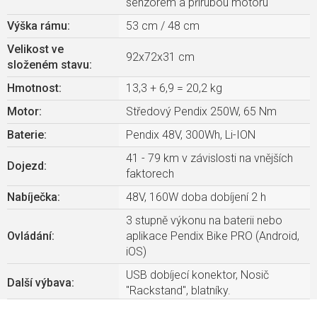
senzorem a přirubou motoru
Výška rámu
:
53 cm / 48 cm
Velikost ve
92x72x31 cm
složeném stavu
:
Hmotnost
:
13,3 + 6,9 = 20,2 kg
Motor
:
Středový Pendix 250W, 65 Nm
Baterie
:
Pendix 48V, 300Wh, Li-ION
41 - 79 km v závislosti na vnějších
Dojezd
:
faktorech
Nabíječka
:
48V, 160W doba dobíjení 2 h
3 stupně výkonu na baterii nebo
Ovládání
:
aplikace Pendix Bike PRO (Android,
iOS)
USB dobíjecí konektor, Nosič
Další výbava
:
"Rackstand", blatníky.