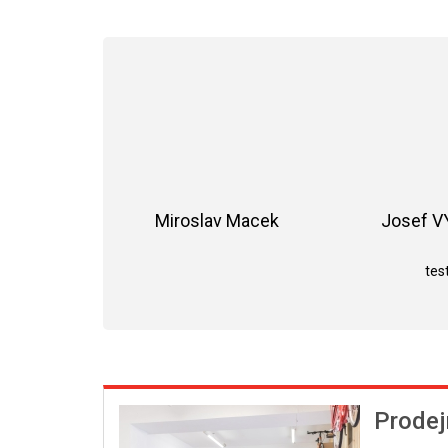
Miroslav Macek
Josef 
Hodnocení obchodu je 5 z 5 hvězdiče
test
Prodej