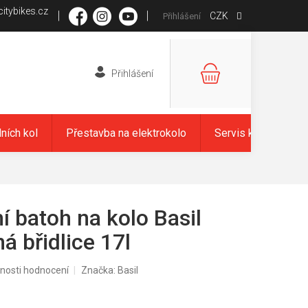
itybikes.cz
CZK
Přihlášení
NÁKUPNÍ
KOŠÍK
dních kol
Přestavba na elektrokolo
Servis kol
Zna
í batoh na kolo Basil
á břidlice 17l
nosti hodnocení
Značka:
Basil