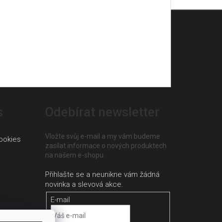
s
Odebírat newsletter
Vložte svůj e-mail a my vám budeme
ookies
zasílat informace o nových produktech
na našem e-shopu.
E-mail