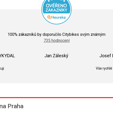
Průměrné
hodnocení
100
% zákazníků by doporučilo Citybikes svým známým
obchodu
735 hodnocení
je
5,0
z
5
VYKYDAL
Jan Záleský
Josef 
hvězdiček.
k.
Hodnocení obchodu je 5 z 5 hvězdiček.
Hodnocení obchodu je 5 z 5 hvězdič
uji
Vše rychlé
na Praha