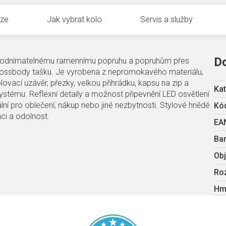
uze
Jak vybrat kolo
Servis a služby
D
ojeti, odnímatelnému ramennímu popruhu a popruhům přes
crossbody tašku. Je vyrobena z nepromokavého materiálu,
ovací uzávěr, přezky, velkou přihrádku, kapsu na zip a
Kat
ystému. Reflexní detaily a možnost připevnění LED osvětlení
deální pro oblečení, nákup nebo jiné nezbytnosti. Stylové hnědé
Kód
ci a odolnost.
EA
Ba
Ob
Ro
Hm