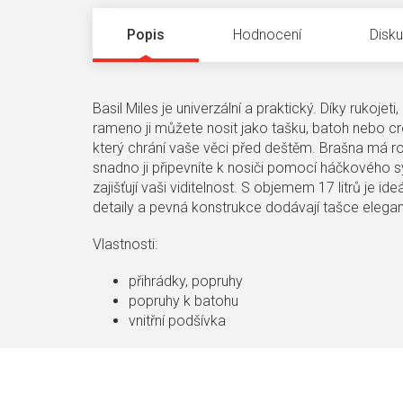
Popis
Hodnocení
Disk
Basil Miles je univerzální a praktický. Díky ruk
rameno ji můžete nosit jako tašku, batoh nebo 
který chrání vaše věci před deštěm. Brašna má rol
snadno ji připevníte k nosiči pomocí háčkového s
zajišťují vaši viditelnost. S objemem 17 litrů je i
detaily a pevná konstrukce dodávají tašce elegan
Vlastnosti:
přihrádky, popruhy
popruhy k batohu
vnitřní podšívka