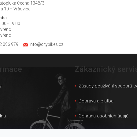
atopluka Čecha 1348/3
a 10 – Vršovice
doba
:00 - 19:00
avřeno
avřeno
2 096 979
info@citybikes.cz
ormace
Zákaznický servi
s
Zásady používání souborů c
s
Doprava a platba
dna
Ochrana osobních údajů
ky velikostí
Obchodní podmínky