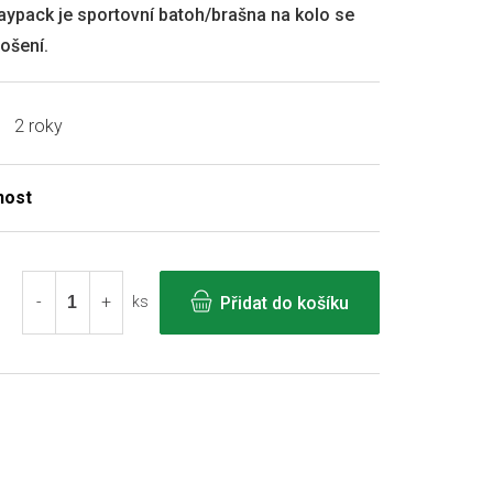
aypack je sportovní batoh/brašna na kolo se
ošení.
2 roky
Přidat do košíku
ks