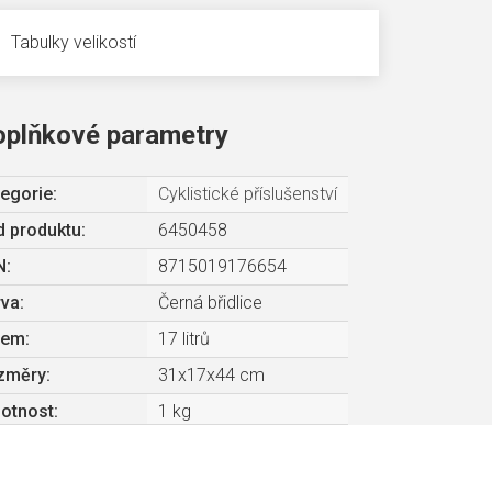
Tabulky velikostí
oplňkové parametry
egorie
:
Cyklistické příslušenství
 produktu:
6450458
N
:
8715019176654
rva
:
Černá břidlice
jem
:
17 litrů
změry
:
31x17x44 cm
otnost
:
1 kg