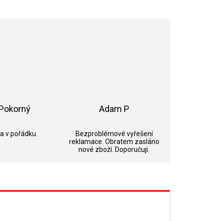
Pokorný
Adam P
ek.
Hodnocení obchodu je 5 z 5 hvězdiček.
Hodnocení obchodu je 5 z 5 hvězdi
 a v pořádku.
Bezproblémové vyřešení
reklamace. Obratem zasláno
nové zboží. Doporučuji.