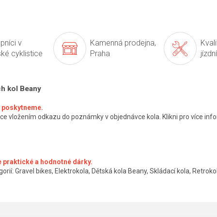
pníci v
Kamenná prodejna,
Kval
ké cyklistice
Praha
jízdn
ch kol Beany
ké poskytneme.
ce vložením odkazu do poznámky v objednávce kola. Klikni pro více info
 praktické a hodnotné dárky.
orií: Gravel bikes, Elektrokola, Dětská kola Beany, Skládací kola, Retrokol