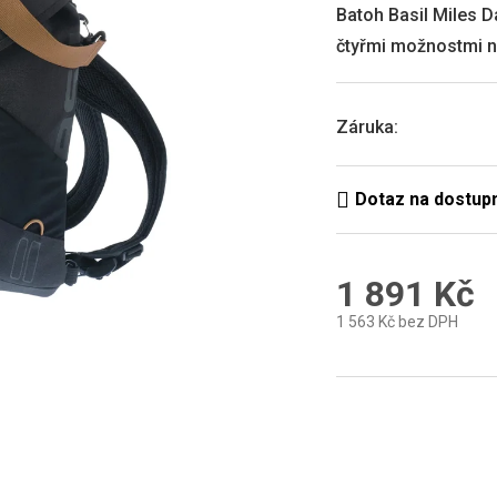
0,0
Batoh Basil Miles D
z
čtyřmi možnostmi n
5
hvězdiček.
Záruka
:
1 891 Kč
1 563 Kč bez DPH
Měrná
cena: