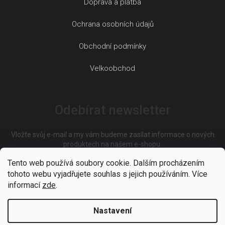
Doprava a platba
Ochrana osobních údajů
Obchodní podmínky
Velkoobchod
Odebírat newsletter
Vložte svůj e-mail a my vám budeme zasílat informace o nových
produktech na našem e-shopu.
Tento web používá soubory cookie. Dalším procházením
tohoto webu vyjadřujete souhlas s jejich používáním. Více
E-mail
informací
zde
.
Nastavení
Vložením e-mailu souhlasíte s
podmínkami ochrany osobních
údajů