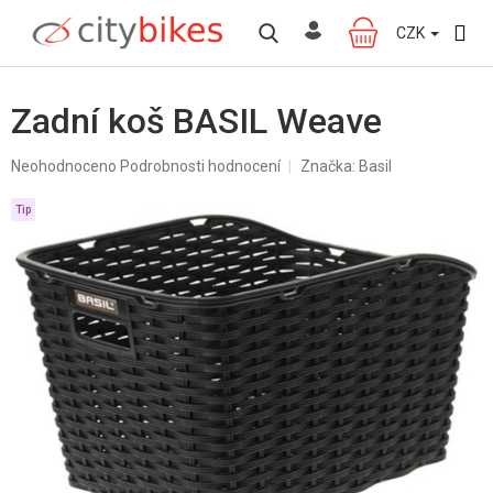
Přejít
na
CZK
NÁKUPNÍ
obsah
KOŠÍK
Zadní koš BASIL Weave
Průměrné
Neohodnoceno
Podrobnosti hodnocení
Značka:
Basil
hodnocení
produktu
Tip
je
0,0
z
5
hvězdiček.