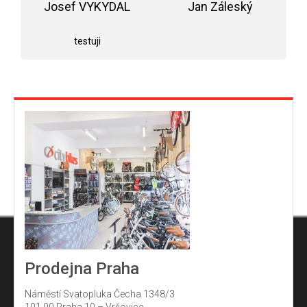
Josef VYKYDAL
z
Jan Záleský
5
Hodnocení obchodu je 5 z 5 hvězdiček.
Hodnocení obchodu j
hvězdiček.
testuji
Prodejna Praha
Náměstí Svatopluka Čecha 1348/3