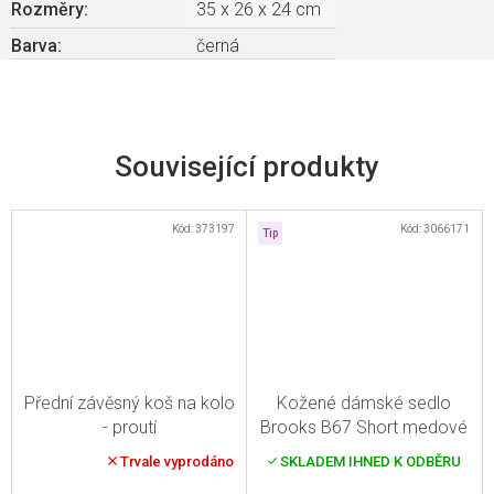
Rozměry
:
35 x 26 x 24 cm
Barva
:
černá
Související produkty
Kód:
373197
Kód:
3066171
Tip
Přední závěsný koš na kolo
Kožené dámské sedlo
- proutí
Brooks B67 Short medové
Průměrné
Trvale vyprodáno
SKLADEM IHNED K ODBĚRU
hodnocení