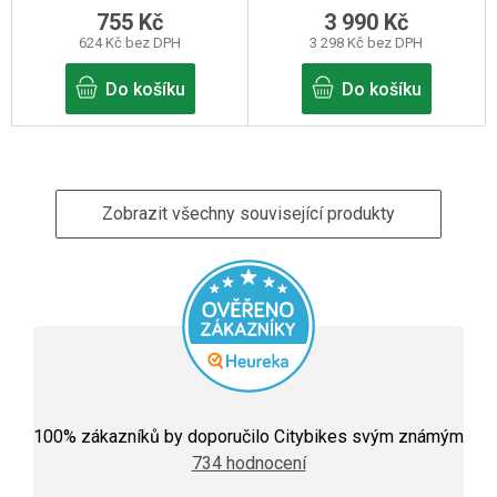
produktu
755 Kč
3 990 Kč
je
4,0
624 Kč bez DPH
3 298 Kč bez DPH
z
5
Do košíku
Do košíku
hvězdiček.
Zobrazit všechny související produkty
Průměrné
hodnocení
100
% zákazníků by doporučilo Citybikes svým známým
obchodu
734 hodnocení
je
5,0