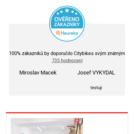
Průměrné
hodnocení
100
% zákazníků by doporučilo Citybikes svým známým
obchodu
735 hodnocení
je
5,0
Miroslav Macek
z
Josef VYKYDAL
5
Hodnocení obchodu je 5 z 5 hvězdiček.
Hodnocení obchodu j
hvězdiček.
testuji