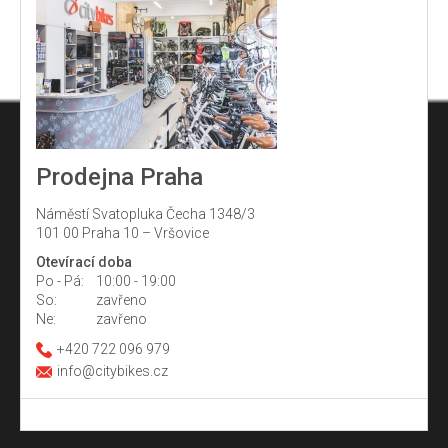
Prodejna Praha
Náměstí Svatopluka Čecha 1348/3
101 00 Praha 10 – Vršovice
Otevírací doba
Po - Pá:
10:00 - 19:00
So:
zavřeno
Ne:
zavřeno
+420 722 096 979
info@citybikes.cz
Z