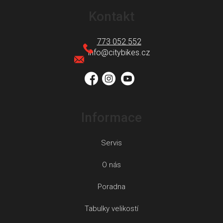
á
Kontakt
p
a
773 052 552
t
info
@
citybikes.cz
í
Informace
Servis
O nás
Poradna
Tabulky velikostí