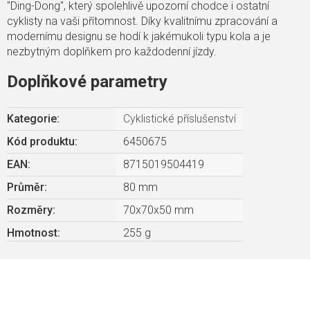
"Ding-Dong", který spolehlivě upozorní chodce i ostatní
cyklisty na vaši přítomnost. Díky kvalitnímu zpracování a
modernímu designu se hodí k jakémukoli typu kola a je
nezbytným doplňkem pro každodenní jízdy.
Doplňkové parametry
Kategorie
:
Cyklistické příslušenství
Kód produktu:
6450675
EAN
:
8715019504419
Průměr
:
80 mm
Rozměry
:
70x70x50 mm
Hmotnost
:
255 g