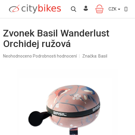
Přejít
na
CZK
NÁKUPNÍ
obsah
KOŠÍK
Zvonek Basil Wanderlust
Orchidej ružová
Průměrné
Neohodnoceno
Podrobnosti hodnocení
Značka:
Basil
hodnocení
produktu
je
0,0
z
5
hvězdiček.