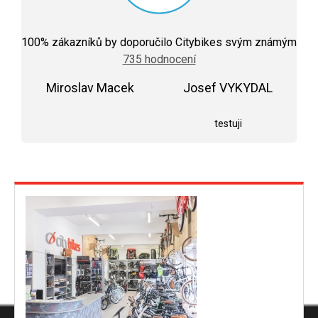
Průměrné
hodnocení
100
% zákazníků by doporučilo Citybikes svým známým
obchodu
735 hodnocení
je
5,0
Miroslav Macek
z
Josef VYKYDAL
5
Hodnocení obchodu je 5 z 5 hvězdiček.
Hodnocení obchodu j
hvězdiček.
testuji