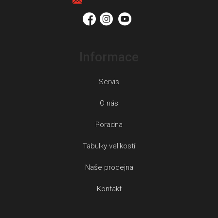
í
Informace
Servis
O nás
Poradna
Tabulky velikostí
Naše prodejna
Kontakt