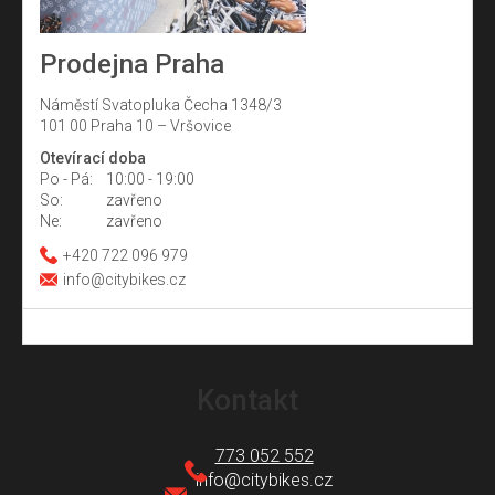
Prodejna Praha
Náměstí Svatopluka Čecha 1348/3
101 00 Praha 10 – Vršovice
Otevírací doba
Po - Pá:
10:00 - 19:00
So:
zavřeno
Ne:
zavřeno
+420 722 096 979
info@citybikes.cz
Z
á
Kontakt
p
a
773 052 552
t
info
@
citybikes.cz