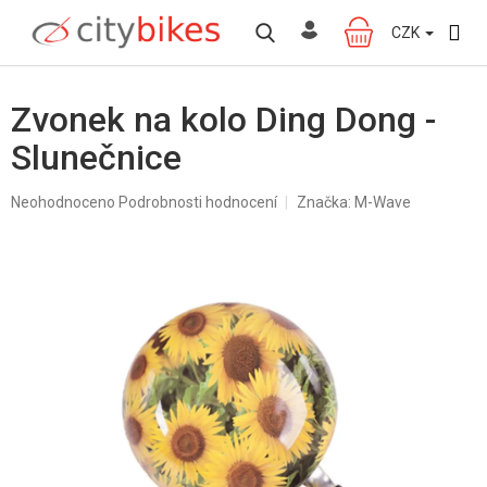
Přejít
na
CZK
NÁKUPNÍ
obsah
KOŠÍK
Zvonek na kolo Ding Dong -
Slunečnice
Průměrné
Neohodnoceno
Podrobnosti hodnocení
Značka:
M-Wave
hodnocení
produktu
je
0,0
z
5
hvězdiček.