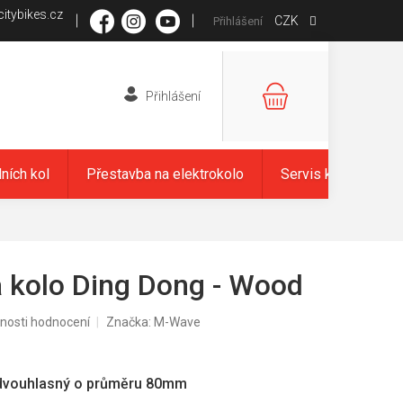
itybikes.cz
CZK
Přihlášení
NÁKUPNÍ
KOŠÍK
dních kol
Přestavba na elektrokolo
Servis kol
Zna
 kolo Ding Dong - Wood
nosti hodnocení
Značka:
M-Wave
 dvouhlasný o průměru 80mm