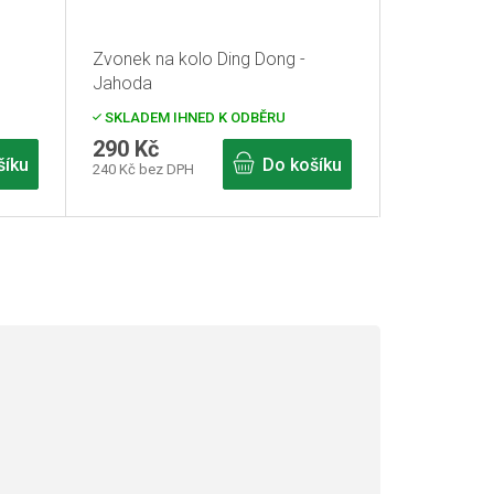
Zvonek na kolo Ding Dong -
Jahoda
SKLADEM IHNED K ODBĚRU
290 Kč
šíku
Do košíku
240 Kč bez DPH