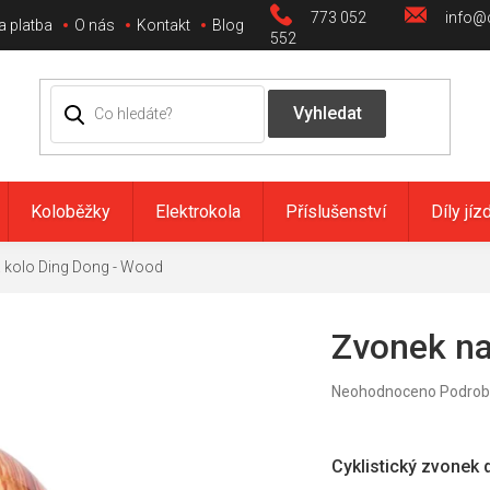
773 052
info@c
a platba
O nás
Kontakt
Blog
552
Koloběžky
Elektrokola
Příslušenství
Díly jíz
 kolo Ding Dong - Wood
Zvonek na
Průměrné
Neohodnoceno
Podrob
hodnocení
produktu
je
0,0
Cyklistický zvonek
z