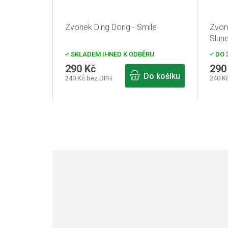
Zvonek Ding Dong - Smile
Zvon
Slun
SKLADEM IHNED K ODBĚRU
DO 3
290 Kč
290
Do košíku
240 Kč bez DPH
240 K