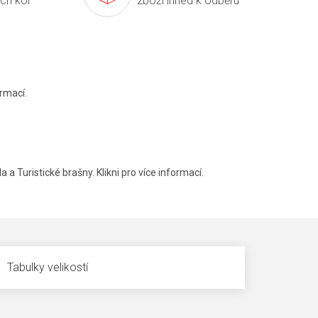
ích kol
zboží ihned k odběru
rmací.
a a Turistické brašny. Klikni pro více informací.
Tabulky velikostí