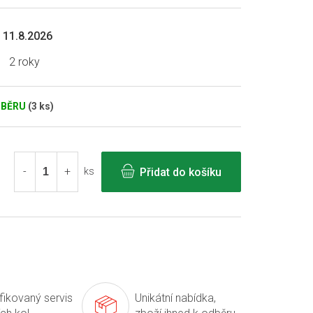
11.8.2026
2 roky
DBĚRU
(3 ks)
Přidat do košíku
ks
ifikovaný servis
Unikátní nabídka,