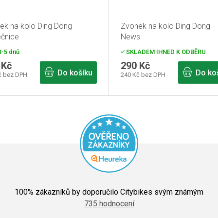
ek na kolo Ding Dong -
Zvonek na kolo Ding Dong -
ečnice
News
-5 dnů
SKLADEM IHNED K ODBĚRU
 Kč
290 Kč
Do košíku
Do ko
č bez DPH
240 Kč bez DPH
Průměrné
hodnocení
100
% zákazníků by doporučilo Citybikes svým známým
obchodu
735 hodnocení
je
5,0