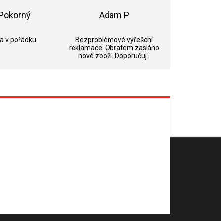
Pokorný
Adam P
ek.
Hodnocení obchodu je 5 z 5 hvězdiček.
Hodnocení obchodu je 5 z 5 hvězdi
 a v pořádku.
Bezproblémové vyřešení
reklamace. Obratem zasláno
nové zboží. Doporučuji.