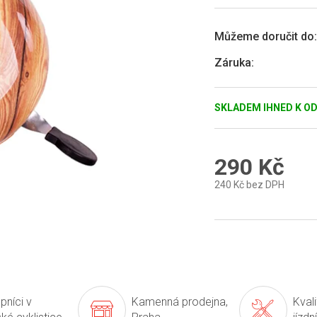
5
hvězdiček.
Můžeme doručit do:
Záruka
:
SKLADEM IHNED K O
290 Kč
240 Kč bez DPH
Měrná
cena:
pníci v
Kamenná prodejna,
Kval