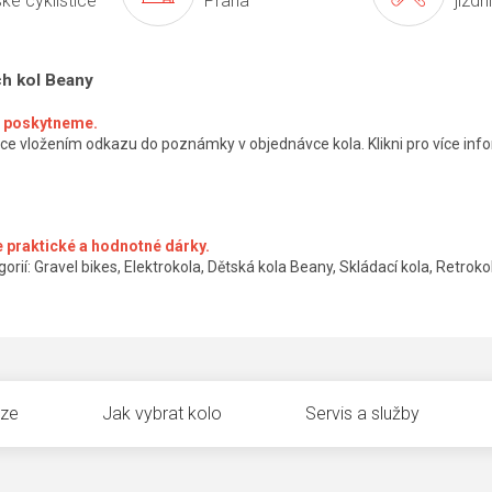
ké cyklistice
Praha
jízdn
ch kol Beany
ké poskytneme.
ce vložením odkazu do poznámky v objednávce kola. Klikni pro více info
 praktické a hodnotné dárky.
orií: Gravel bikes, Elektrokola, Dětská kola Beany, Skládací kola, Retrokol
uze
Jak vybrat kolo
Servis a služby