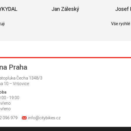
z
5
VYKYDAL
Jan Záleský
Josef 
hvězdiček.
k.
Hodnocení obchodu je 5 z 5 hvězdiček.
Hodnocení obchodu je 5 z 5 hvězdič
uji
Vše rychlé
na Praha
atopluka Čecha 1348/3
a 10 – Vršovice
doba
:00 - 19:00
avřeno
avřeno
2 096 979
info@citybikes.cz