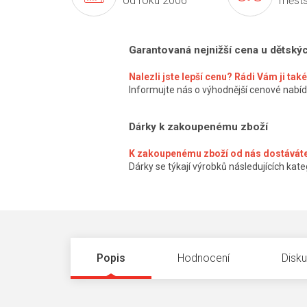
od roku 2006
městs
Garantovaná nejnižší cena u dětský
Nalezli jste lepší cenu? Rádi Vám ji ta
Informujte nás o výhodnější cenové nabíd
Dárky k zakoupenému zboží
K zakoupenému zboží od nás dostáváte
Dárky se týkají výrobků následujících kateg
Popis
Hodnocení
Disk