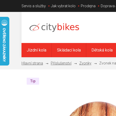
Přejít
Servis a služby
Jak vybrat kolo
Prodejna
Doprava 
na
obsah
Jízdní kola
Skládací kola
Dětská kola
Příslušenství
Zvonky
Zvonek na
Tip