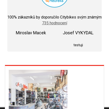
Průměrné
hodnocení
100
% zákazníků by doporučilo Citybikes svým známým
obchodu
735 hodnocení
je
5,0
Miroslav Macek
z
Josef VYKYDAL
5
Hodnocení obchodu je 5 z 5 hvězdiček.
Hodnocení obchodu j
hvězdiček.
testuji