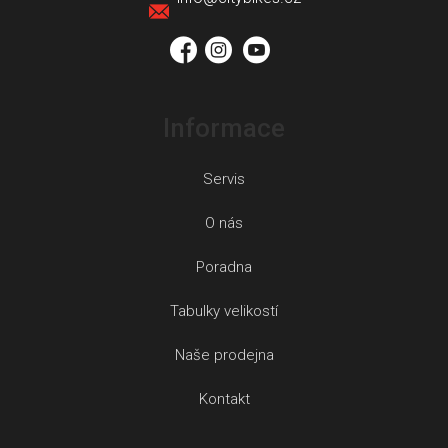
t
í
Informace
Servis
O nás
Poradna
Tabulky velikostí
Naše prodejna
Kontakt