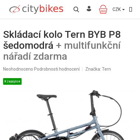
Přejít
na
CZK
NÁKUPNÍ
obsah
KOŠÍK
Skládací kolo Tern BYB P8
šedomodrá
+ multifunkční
nářadí zdarma
Průměrné
Neohodnoceno
Podrobnosti hodnocení
Značka:
Tern
hodnocení
produktu
K zapůjčce
je
0,0
z
5
hvězdiček.