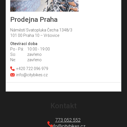
Prodejna Praha
Náměstí Svatopluka Čecha 1348/3
101 00 Praha 10 – Vršovice
Otevírací doba
Po - Pá:
10:00 - 19:00
So:
zavřeno
Ne:
zavřeno
+420 722 096 979
info@citybikes.cz
Z
á
Kontakt
p
a
773 052 552
info
@
citybikes.cz