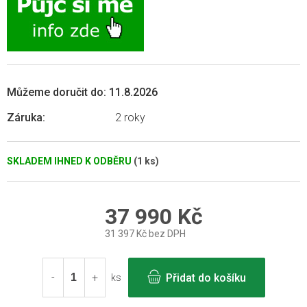
Můžeme doručit do:
11.8.2026
Záruka
:
2 roky
SKLADEM IHNED K ODBĚRU
(1 ks)
37 990 Kč
31 397 Kč bez DPH
Měrná
cena:
Přidat do košíku
ks