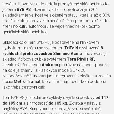
nového. Inovativní a do detailu promyšlené skládací kolo to
je
Tern BYB P8
. Hlavním rozdílem oproti běžným 20"
skládačkám je velikost ve složeném stavu, která je až o 30%
menší a kolo je tedy velmi nenáročné na prostor. Takže i do
menšího kufru automobilu se vejde hned několik těchto
geniálních skládacích kol.
Skládací kolo Tern BYB P8 je postavené na hliníkovém
hydroformním rámu se systémem
TriFold
a vybavené
8
rychlostní přehazovačkou Shimano Acera
. Inovovaná je i
skládací řídítková trubka systémem
Tern Phylis RF,
stavitelný představec
Andross
pro různé nastavení posezu
na kole je známý i z klasických modelů Link D8.
Nejoceňovanější inovací jsou integrovaná kolečka na zadním
nosiči
Metro Transit
, která umožňují tažení kola podobně
jako třeba cestovní kufr.
Tern BYB P8 je ideální pro cyklisty s výškou postavy
od 147
do 195 cm
a s hmotností
do 105 kg.
Zkratka v názvu z
angličtiny BYB- Bring your bike, tedy ‚‚Vezmi si své kolo‛‛,