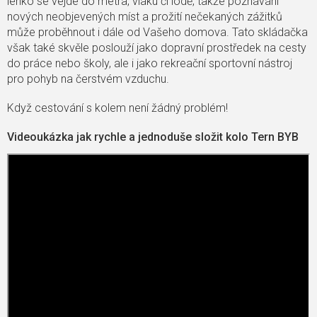
lehko se vejde do metra, vlaku či lodě, takže poznávání
nových neobjevených míst a prožití nečekaných zážitků
může proběhnout i dále od Vašeho domova. Tato skládačka
však také skvěle poslouží jako dopravní prostředek na cesty
do práce nebo školy, ale i jako rekreační sportovní nástroj
pro pohyb na čerstvém vzduchu.
Když cestování s kolem není žádný problém!
Videoukázka jak rychle a jednoduše složit kolo Tern BYB