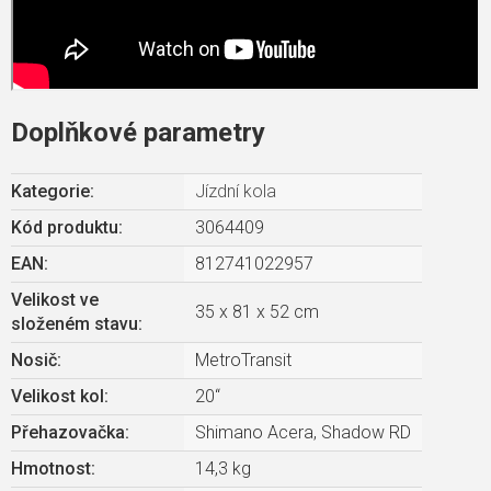
Doplňkové parametry
Kategorie
:
Jízdní kola
Kód produktu:
3064409
EAN
:
812741022957
Velikost ve
35 x 81 x 52 cm
složeném stavu
:
Nosič
:
MetroTransit
Velikost kol
:
20“
Přehazovačka
:
Shimano Acera, Shadow RD
Hmotnost
:
14,3 kg