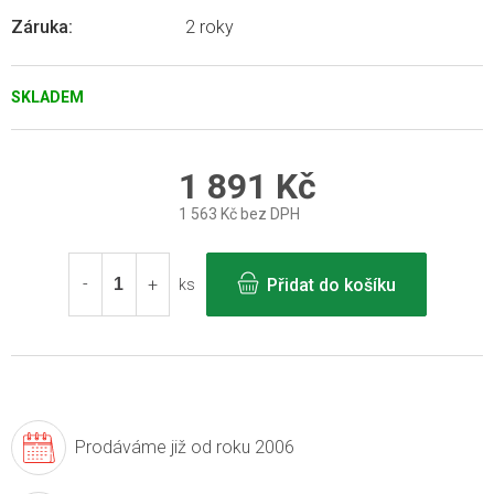
Záruka
:
2 roky
SKLADEM
1 891 Kč
1 563 Kč bez DPH
Měrná
cena:
Přidat do košíku
ks
Prodáváme již
od roku 2006