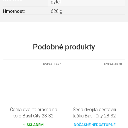
pytel
Hmotnost
:
620 g
Kód:
6450477
Kód:
6450478
Černá dvojitá brašna na
Šedá dvojitá cestovní
kolo Basil City 28-32l
taška Basil City 28-32l
SKLADEM
DOČASNĚ NEDOSTUPNÉ