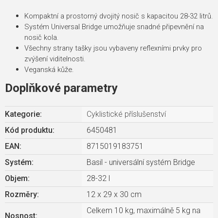
Kompaktní a prostorný dvojitý nosič s kapacitou 28-32 litrů.
Systém Universal Bridge umožňuje snadné připevnění na
nosič kola.
Všechny strany tašky jsou vybaveny reflexními prvky pro
zvýšení viditelnosti.
Veganská kůže.
Doplňkové parametry
Kategorie
:
Cyklistické příslušenství
Kód produktu:
6450481
EAN
:
8715019183751
Systém
:
Basil - universální systém Bridge
Objem
:
28-32 l
Rozměry
:
12 x 29 x 30 cm
Celkem 10 kg, maximálně 5 kg na
Nosnost
: