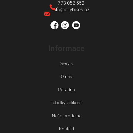
a
773 052 552
t
info
@
citybikes.cz
í
Informace
Servis
O nás
Poradna
Tabulky velikostí
Naše prodejna
Kontakt