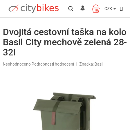
Přejít
na
CZK
NÁKUPNÍ
obsah
KOŠÍK
Dvojitá cestovní taška na kolo
Basil City mechově zelená 28-
32l
Průměrné
Neohodnoceno
Podrobnosti hodnocení
Značka:
Basil
hodnocení
produktu
je
0,0
z
5
hvězdiček.