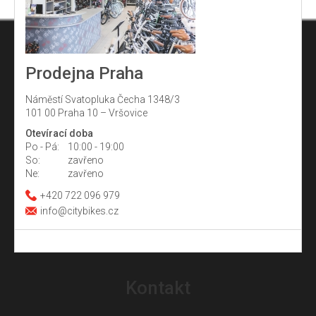
Prodejna Praha
Náměstí Svatopluka Čecha 1348/3
101 00 Praha 10 – Vršovice
Otevírací doba
Po - Pá:
10:00 - 19:00
So:
zavřeno
Ne:
zavřeno
+420 722 096 979
info@citybikes.cz
Z
á
Kontakt
p