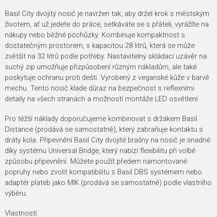
Basil City dvojitý nosič je navržen tak, aby držel krok s městským
životem, ať už jedete do práce, setkáváte se s přáteli, vyrážíte na
nákupy nebo běžné pochůzky. Kombinuje kompaktnost s
dostatečným prostorem, s kapacitou 28 litrů, která se může
zvětšit na 32 litrů podle potřeby. Nastavitelný skládací uzávěr na
suchý zip umožňuje přizpůsobení různým nákladům, ale také
poskytuje ochranu proti dešti. Vyrobený z veganské kůže v barvě
mechu. Tento nosič klade důraz na bezpečnost s reflexními
detaily na všech stranách a možností montáže LED osvětlení.
Pro těžší náklady doporučujeme kombinovat s držákem Basil
Distance (prodává se samostatně), který zabraňuje kontaktu s
dráty kola. Připevnění Basil City dvojité brašny na nosič je snadné
díky systému Universal Bridge, který nabízí flexibilitu při volbě
způsobu připevnění. Můžete použít předem namontované
popruhy nebo zvolit kompatibilitu s Basil DBS systémem nebo
adaptér plateb jako MIK (prodává se samostatně) podle vlastního
výběru.
Vlastnosti: