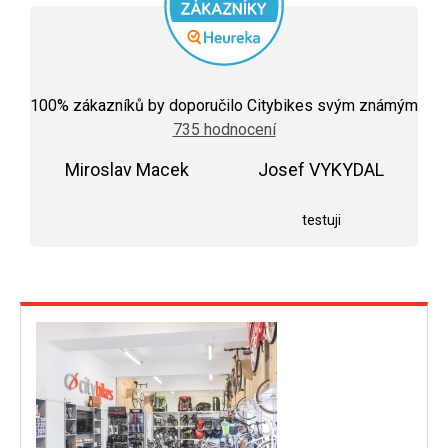
Průměrné
hodnocení
100
% zákazníků by doporučilo Citybikes svým známým
obchodu
735 hodnocení
je
5,0
Miroslav Macek
z
Josef VYKYDAL
5
Hodnocení obchodu je 5 z 5 hvězdiček.
Hodnocení obchodu j
hvězdiček.
testuji